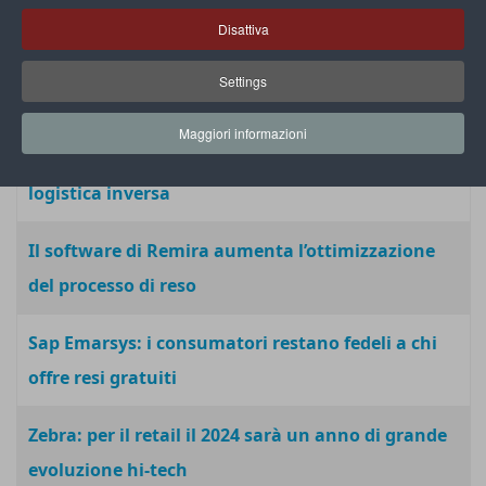
spedito all’estero
Disattiva
Packlink: per 3 consumatori su 4 il reso dovrebbe
Settings
rimanere gratuito
Maggiori informazioni
Intergic propone iF Returns per la gestione della
logistica inversa
Il software di Remira aumenta l’ottimizzazione
del processo di reso
Sap Emarsys: i consumatori restano fedeli a chi
offre resi gratuiti
Zebra: per il retail il 2024 sarà un anno di grande
evoluzione hi-tech