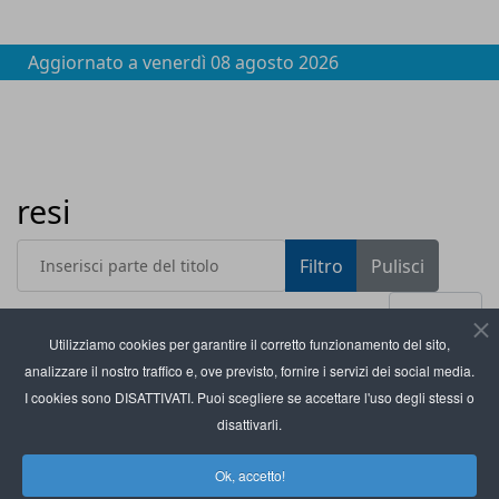
Aggiornato a
venerdì 08 agosto 2026
resi
Inserisci parte del titolo
Filtro
Pulisci
Visualizza #
Utilizziamo cookies per garantire il corretto funzionamento del sito,
analizzare il nostro traffico e, ove previsto, fornire i servizi dei social media.
Titolo
Indigo.ai lancia l’assistente virtuale AI per gli
I cookies sono DISATTIVATI. Puoi scegliere se accettare l'uso degli stessi o
store di Shopify
disattivarli.
Negozi online: 1 pacco italiano su 10 viene
Ok, accetto!