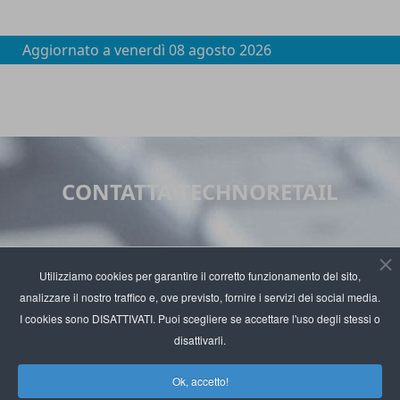
Aggiornato a
venerdì 08 agosto 2026
CONTATTA TECHNORETAIL
Utilizziamo cookies per garantire il corretto funzionamento del sito,
Grazie per avere visitato il sito di
technoretail.it
, il
analizzare il nostro traffico e, ove previsto, fornire i servizi dei social media.
I cookies sono DISATTIVATI. Puoi scegliere se accettare l'uso degli stessi o
primo e unico quotidiano online dedicato ai temi
disattivarli.
della
digital transformation
nel mondo del
retail
.
Le
Ok, accetto!
vostre impressioni e i vostri suggerimenti sono