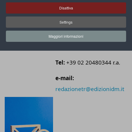
importanti per noi. Se avete necessità di parlare con la
Disattiva
redazione scrivete una mail e sarete ricontattati.
Settings
Maggiori informazioni
REDAZIONE
Tel:
+39 02 20480344 r.a.
e-mail:
redazionetr@edizionidm.it