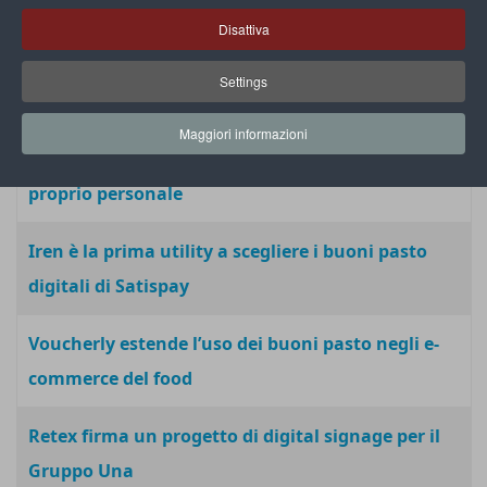
sua piattaforma
Disattiva
L’AI di Eddy aiuta i ristoranti nella gestione della
Settings
brand reputation
Maggiori informazioni
Grom si affida a MobieTrain per la formazione del
proprio personale
Iren è la prima utility a scegliere i buoni pasto
digitali di Satispay
Voucherly estende l’uso dei buoni pasto negli e-
commerce del food
Retex firma un progetto di digital signage per il
Gruppo Una