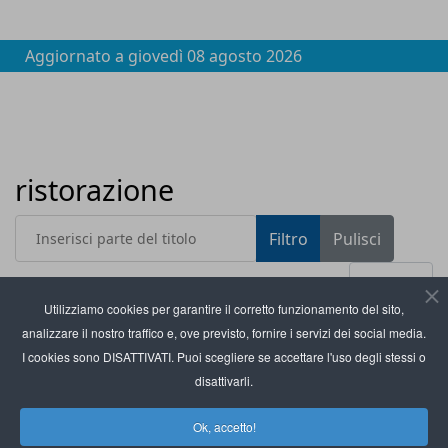
Aggiornato a
giovedì 08 agosto 2026
ristorazione
Inserisci parte del titolo
Filtro
Pulisci
Visualizza #
Utilizziamo cookies per garantire il corretto funzionamento del sito,
analizzare il nostro traffico e, ove previsto, fornire i servizi dei social media.
Titolo
Flatpay presenta Cassa Integrata per la nuova
I cookies sono DISATTIVATI. Puoi scegliere se accettare l'uso degli stessi o
regolamentazione fiscale
disattivarli.
Rational: 100mila sistemi di cottura connessi alla
Ok, accetto!