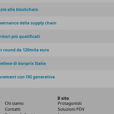
azie alla blockchain
overnance della supply chain
nitori più qualificati
un round da 120mila euro
ellese di bonprix Italia
urement con l’AI generativa
Il sito
Chi siamo
Protagonisti
Contatti
Soluzioni PDV