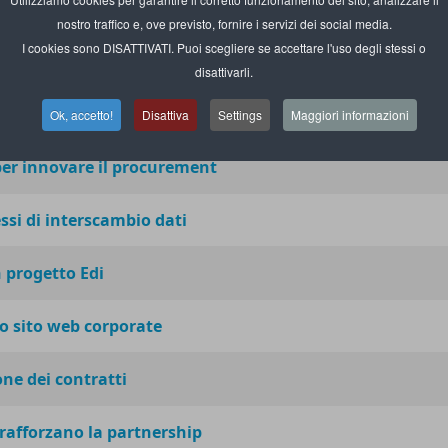
del 9% da qui al 2025
nostro traffico e, ove previsto, fornire i servizi dei social media.
I cookies sono DISATTIVATI. Puoi scegliere se accettare l'uso degli stessi o
a i 133,6 mld di euro
disattivarli.
ori non è ancora uno standard
Ok, accetto!
Disattiva
Settings
Maggiori informazioni
 per innovare il procurement
ssi di interscambio dati
 progetto Edi
o sito web corporate
one dei contratti
rafforzano la partnership