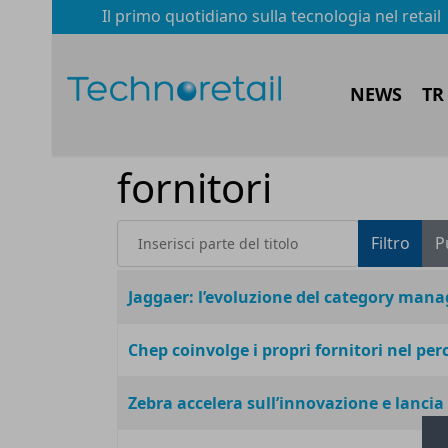
Il primo quotidiano sulla tecnologia nel retail
NEWS
TR
fornitori
Inserisci parte del titolo
Filtro
P
Titolo
Jaggaer: l’evoluzione del category ma
Chep coinvolge i propri fornitori nel pe
Zebra accelera sull’innovazione e lancia