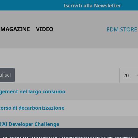
Iscriviti alla Newsletter
 MAGAZINE
VIDEO
EDM STORE
Visualiz
ulisci
nagement nel largo consumo
rcorso di decarbonizzazione
 l’AI Developer Challenge
Utilizziamo cookies per garantire il corretto funzionamento del sito, analizzare il