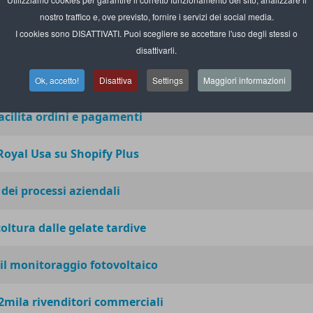
mento dei pedoni nei magazzini
nostro traffico e, ove previsto, fornire i servizi dei social media.
I cookies sono DISATTIVATI. Puoi scegliere se accettare l'uso degli stessi o
una refrigerazione più smart
disattivarli.
rso è smart e sostenibile
Ok, accetto!
Disattiva
Settings
Maggiori informazioni
facilita ordini e pagamenti
 Royal Usa su Shopify Plus
dei processi aziendali
coltura dalle gelate tardive
 il monitoraggio fotovoltaico
 2mila rivenditori commerciali