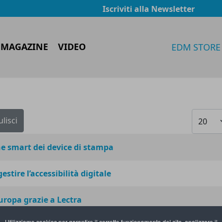
Iscriviti alla Newsletter
 MAGAZINE
VIDEO
EDM STORE
Visualiz
ulisci
e smart dei device di stampa
tire l’accessibilità digitale
Europa grazie a Lectra
Utilizziamo cookies per garantire il corretto funzionamento del sito, analizzare il