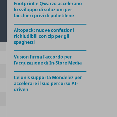
Footprint e Qwarzo accelerano
lo sviluppo di soluzioni per
bicchieri privi di polietilene
Altopack: nuove confezioni
richiudibili con zip per gli
spaghetti
Vusion firma l’accordo per
l’acquisizione di In-Store Media
Celonis supporta Mondelēz per
accelerare il suo percorso AI-
driven