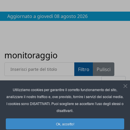
Aggiornato a
giovedì 08 agosto 2026
monitoraggio
Inserisci parte del titolo
Filtro
Pulisci
Visualizza #
Utilizziamo cookies per garantire il corretto funzionamento del sito,
analizzare il nostro traffico e, ove previsto, fornire i servizi dei social media.
Titolo
Kfi lancia la piattaforma per la gestione avanzata
I cookies sono DISATTIVATI. Puoi scegliere se accettare l'uso degli stessi o
del magazzino
disattivarli.
RiNova: dati digitali per difendere l’agricoltura
Ok, accetto!