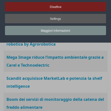
dalle gelate tardive
Disattiva
Boggi Milano con Lectra per ottimizzare il lancio
Settings
delle sue collezioni
Maggiori informazioni
Netsens presenta SpyFly, la nuova trappola
robotica by Agrorobotica
Mega Image riduce l’impatto ambientale grazie a
Carel e Technoelectric
Scandit acquisisce MarketLab e potenzia la shelf
intelligence
Boom dei servizi di monitoraggio della catena del
freddo alimentare