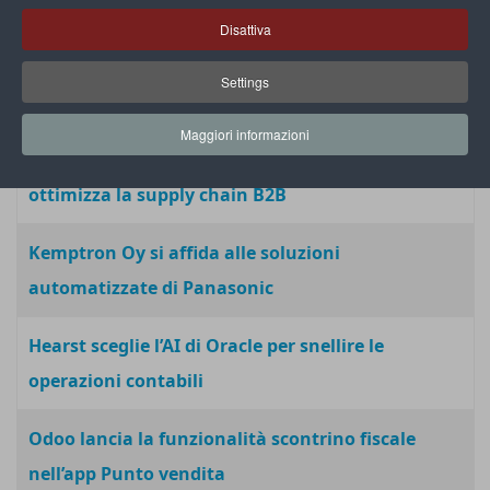
con Iungo
Disattiva
Leyland si affida a Leading Resolutions per
Settings
trasformare il sistema Erp
Maggiori informazioni
Manhattan lancia la soluzione cloud che
ottimizza la supply chain B2B
Kemptron Oy si affida alle soluzioni
automatizzate di Panasonic
Hearst sceglie l’AI di Oracle per snellire le
operazioni contabili
Odoo lancia la funzionalità scontrino fiscale
nell’app Punto vendita