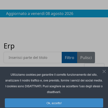
Aggiornato a
venerdì 08 agosto 2026
Erp
Inserisci parte del titolo
Filtro
Pulisci
Visualizza #
Utilizziamo cookies per garantire il corretto funzionamento del sito,
analizzare il nostro traffico e, ove previsto, fornire i servizi dei social media.
Titolo
Poleepo integra Odoo per collegare in modo
I cookies sono DISATTIVATI. Puoi scegliere se accettare l'uso degli stessi o
diretto Erp e marketplace
disattivarli.
Clevertech trasforma la gestione degli acquisti
Ok, accetto!