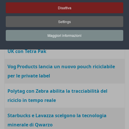
stampante 3D in 8 ore
Disattiva
Amcor amplia il proprio stabilimento per gli
Settings
imballaggi riciclabili
Maggiori informazioni
“Packed with Pride”, la nuova campagna Cirio in
UK con Tetra Pak
Vog Products lancia un nuovo pouch riciclabile
per le private label
Polytag con Zebra abilita la tracciabilità del
riciclo in tempo reale
Starbucks e Lavazza scelgono la tecnologia
minerale di Qwarzo