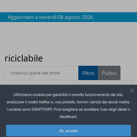
Aggiornato a
venerdì 08 agosto 2026
riciclabile
Inserisci parte del titolo
Filtro
Pulisci
Visualizza #
Utilizziamo cookies per garantire il corretto funzionamento del sito,
analizzare il nostro traffico e, ove previsto, fornire i servizi dei social media.
Titolo
Ipsos Doxa per Comieco: il packaging influenza le
I cookies sono DISATTIVATI. Puoi scegliere se accettare l'uso degli stessi o
scelte alimentari
disattivarli.
Servati: sneakers riciclabili prodotte con la
Ok, accetto!