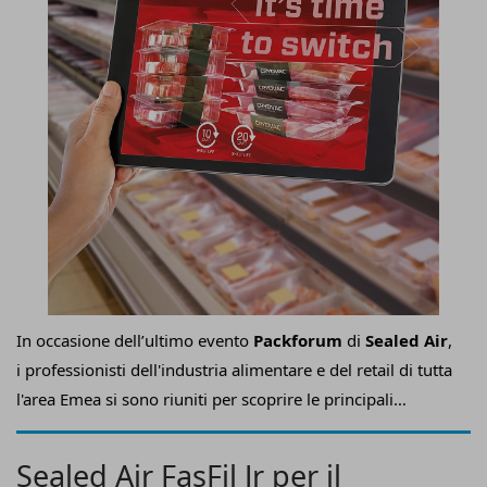
In occasione dell’ultimo evento
Packforum
di
Sealed Air
,
i professionisti dell'industria alimentare e del retail di tutta
l'area Emea si sono riuniti per scoprire le principali
tendenze che influenzano l'evoluzione dell'acquisto di
generi alimentari.
Sealed Air FasFil Jr per il