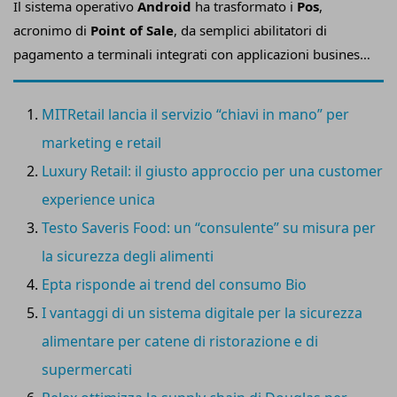
Il sistema operativo
Android
ha trasformato i
Pos
,
acronimo di
Point of Sale
, da semplici abilitatori di
pagamento a terminali integrati con applicazioni business,
denominati
SmartPOS
, determinando una riduzione dei
total cost of ownership e di erogazione dei servizi di
MITRetail lancia il servizio “chiavi in mano” per
assistenza. Banche ed acquirer hanno ottenuto svariati
marketing e retail
benefici, incrementando la fidelizzazione dei clienti. Grazie
Luxury Retail: il giusto approccio per una customer
agli
SmartPOS
, un singolo dispositivo può sostituire più
device in negozio, riducendo i costi e semplificando
experience unica
l’esperienza di vendita, per i merchant, e di acquisto, per i
Testo Saveris Food: un “consulente” su misura per
clienti.
la sicurezza degli alimenti
Epta risponde ai trend del consumo Bio
I vantaggi di un sistema digitale per la sicurezza
alimentare per catene di ristorazione e di
supermercati