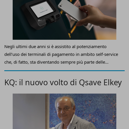
Negli ultimi due anni si è assistito al potenziamento
dell’uso dei terminali di pagamento in ambito self-service
che, di fatto, sta diventando sempre più parte delle
abitudini dei consumatori. Questa modalità d’acquisto
trova spazio nelle situazioni non presidiate in cui si
KQ: il nuovo volto di Qsave Elkey
rendono necessarie sia una maggiore sicurezza nei
pagamenti sia un significativo risparmio di tempo a cui
Pax Italia
, fra i principali vendor di terminali di
pagamento, risponde con due soluzioni Unattended:
IM20
e
IM30
.