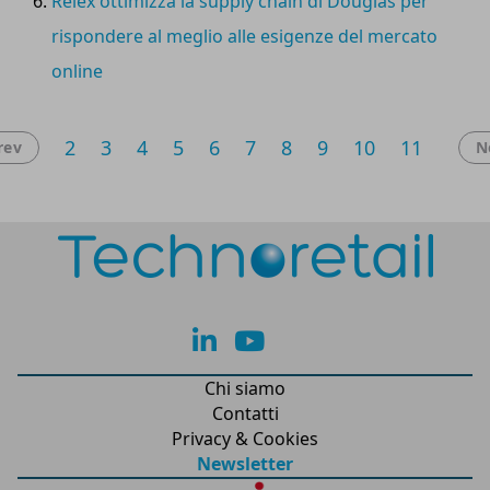
Relex ottimizza la supply chain di Douglas per
rispondere al meglio alle esigenze del mercato
online
2
3
4
5
6
7
8
9
10
11
rev
N
lk
yt
Chi siamo
Contatti
Privacy & Cookies
Newsletter