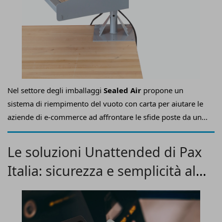
Nel settore degli imballaggi
Sealed Air
propone un
sistema di riempimento del vuoto con carta per aiutare le
aziende di e-commerce ad affrontare le sfide poste da una
crescita rapida e dal dover soddisfare il repentino aumento
degli ordini.
Le soluzioni Unattended di Pax
Italia: sicurezza e semplicità al
servizio dei consumatori