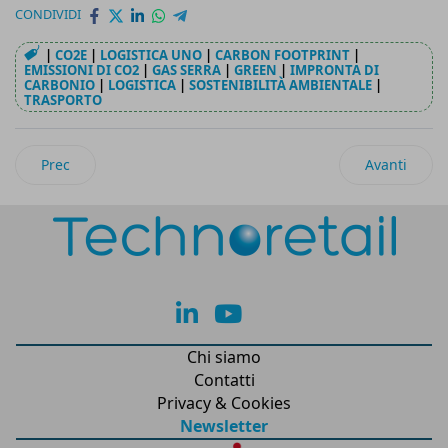
CONDIVIDI
|
CO2E
|
LOGISTICA UNO
|
CARBON FOOTPRINT
|
EMISSIONI DI CO2
|
GAS SERRA
|
GREEN
|
IMPRONTA DI
CARBONIO
|
LOGISTICA
|
SOSTENIBILITÀ AMBIENTALE
|
TRASPORTO
Articolo precedente: L’importanza del monitoraggio della carb
Articolo succ
Prec
Avanti
lk
yt
Chi siamo
Contatti
Privacy & Cookies
Newsletter