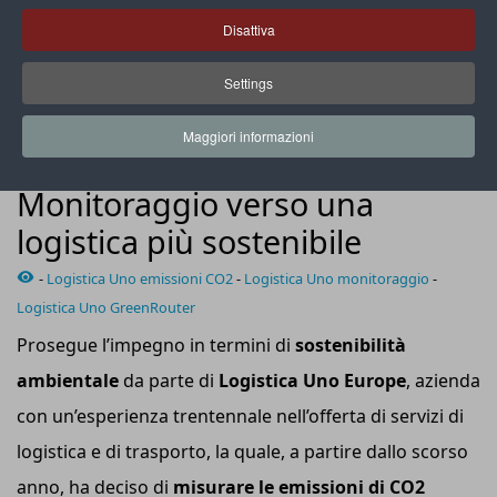
Disattiva
Settings
L’azienda fornisce non solo un resoconto delle emissioni di
CO2e prodotte, ma anche il risparmio effettivo in tonnellate
Maggiori informazioni
ADV NEWS
Monitoraggio verso una
logistica più sostenibile
-
Logistica Uno emissioni CO2
-
Logistica Uno monitoraggio
-
Logistica Uno GreenRouter
Prosegue l’impegno in termini di
sostenibilità
ambientale
da parte di
Logistica Uno Europe
, azienda
con un’esperienza trentennale nell’offerta di servizi di
logistica e di trasporto, la quale, a partire dallo scorso
anno, ha deciso di
misurare le emissioni di CO2