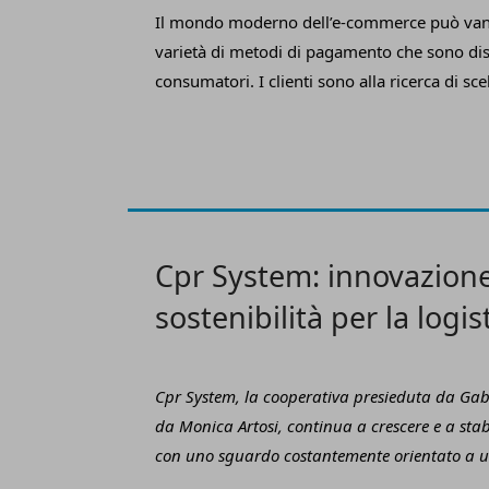
devono veicolare.
Il mondo moderno dell’e-commerce può van
varietà di metodi di pagamento che sono disp
consumatori. I clienti sono alla ricerca di scel
convenienti, specialmente quando si tratta d
Questo articolo fornirà un’analisi di quali 
sono i più preferiti dai consumatori e-comm
analisi offre da un lato la comprensione dell
cliente e, dall’altro, fornisce ai venditori le 
necessarie per ottimizzare la loro offerta e f
Cpr System: innovazion
di acquisto ancora migliore.
sostenibilità per la logis
futuro
Cpr System, la cooperativa presieduta da Gabr
da Monica Artosi, continua a crescere e a stabi
con uno sguardo costantemente orientato a u
produzione in cui efficienza e sostenibilità f