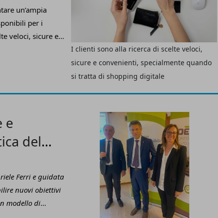
tare un’ampia
onibili per i
te veloci, sicure e
I clienti sono alla ricerca di scelte veloci,
i shopping digitale.
metodi di pagamento
sicure e convenienti, specialmente quando
erce online. Questa
si tratta di shopping digitale
e preferenze del
informazioni
ornire un’esperienza
e e
tica del
iele Ferri e guidata
lire nuovi obiettivi
n modello di
anno da guida