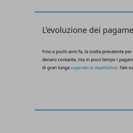
2025 e fino alle scadenze definitive del 202
L’evoluzione dei pagame
Fino a pochi anni fa, la scelta prevalente per g
denaro contante, ma in poco tempo i pagame
di gran lunga
superato le aspettative
. Tale 
molteplici ragioni, ma in particolare agli eno
che ha fatto questa tecnologia, specie per q
sicurezza.