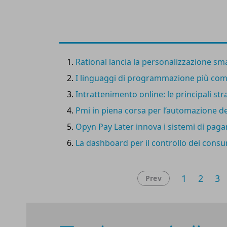
all’intero processo di movimentazione della c
Noè.
Rational lancia la personalizzazione sma
I linguaggi di programmazione più co
Intrattenimento online: le principali st
Pmi in piena corsa per l’automazione
Opyn Pay Later innova i sistemi di paga
La dashboard per il controllo dei consu
1
2
3
Prev