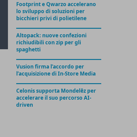
Footprint e Qwarzo accelerano
lo sviluppo di soluzioni per
bicchieri privi di polietilene
Altopack: nuove confezioni
richiudibili con zip per gli
spaghetti
Vusion firma l’accordo per
l’acquisizione di In-Store Media
Celonis supporta Mondelēz per
accelerare il suo percorso AI-
driven