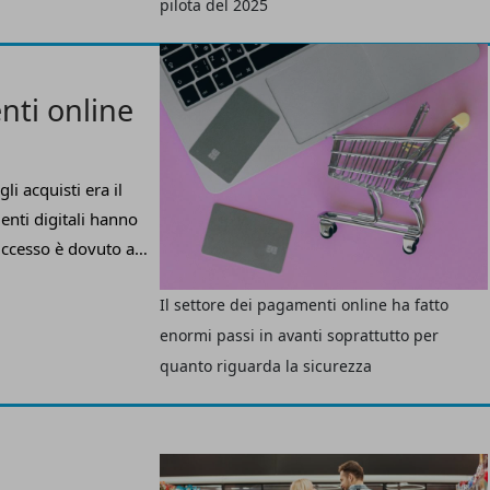
6 e 2027.
pilota del 2025
nti online
li acquisti era il
nti digitali hanno
successo è dovuto a
rmi passi in avanti
Il settore dei pagamenti online ha fatto
uanto riguarda la
enormi passi in avanti soprattutto per
quanto riguarda la sicurezza