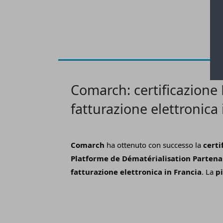
commerce più importanti al mondo e non so
Comarch: certificazione 
fatturazione elettronica 
Comarch
ha ottenuto con successo la
certi
Platforme de Dématérialisation Partenai
fatturazione elettronica in Francia
. La
p
Comarch e-Invoicing
è conforme e pronta 
imprese nel percorso verso l’obbligatorietà d
elettronica, prevista in Francia a partire dalla