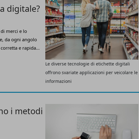
a digitale?
 di merci e lo
te, da ogni angolo
 corretta e rapida
necessaria sia per le
Le diverse tecnologie di etichette digitali
este ragioni, e non
offrono svariate applicazioni per veicolare le
ciale hanno assunto
atti di una piccola
informazioni
un trasporto
trasmettere
 ormai un elemento
ono i metodi
ene mediante queste
fferiscono a seconda
ell’informazione che