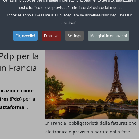
lo.
nostro traffico e, ove previsto, fornire i servizi dei social media.
Gli abbonati annuali ad Amazon nel 2023
I cookies sono DISATTIVATI. Puoi scegliere se accettare l'uso degli stessi o
ammontavano a 6,7 milioni, il 3,1% in più
disattivarli.
rispetto all’anno precedente
Ok, accetto!
Disattiva
Settings
Maggiori informazioni
Pdp per la
in Francia
ficazione come
res (Pdp)
per la
iattaforma
a supportare le
In Francia l’obbligatorietà della fatturazione
ella fatturazione
elettronica è prevista a partire dalla fase
 fase pilota del