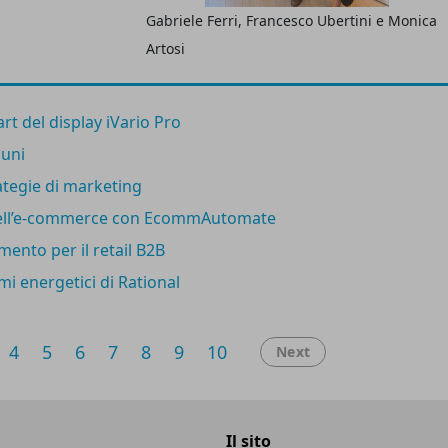
Gabriele Ferri, Francesco Ubertini e Monica
assa Redea e pallet
Artosi
rt del display iVario Pro
muni
rategie di marketing
 dell’e-commerce con EcommAutomate
mento per il retail B2B
mi energetici di Rational
4
5
6
7
8
9
10
Next
Il sito