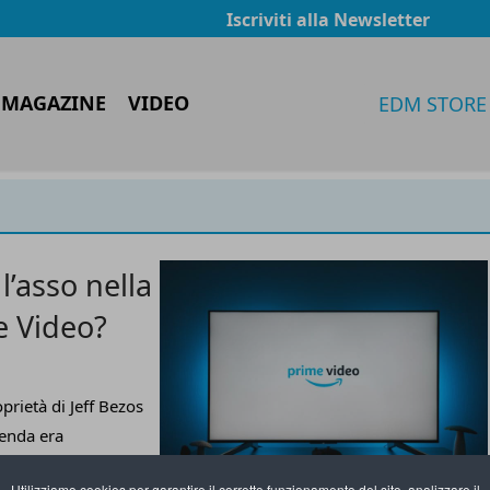
Iscriviti alla Newsletter
 MAGAZINE
VIDEO
EDM STORE
’asso nella
e Video?
rietà di Jeff Bezos
ienda era
no degli e-
Utilizziamo cookies per garantire il corretto funzionamento del sito, analizzare il