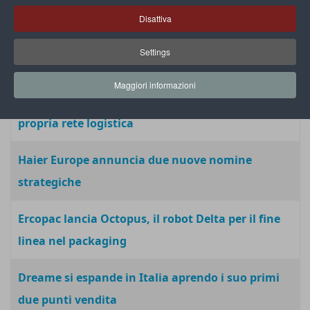
vendita di Vorwerk
Disattiva
Exotec: automazione “su misura” per sette siti
Settings
logistici di Decathlon
Maggiori informazioni
Zalando: 50 robot Nomagic guidati dall’AI nella
propria rete logistica
Haier Europe annuncia due nuove nomine
strategiche
Ercopac lancia Octopus, il robot Delta per il fine
linea nel packaging
Dreame si espande in Italia aprendo i suo primi
due punti vendita