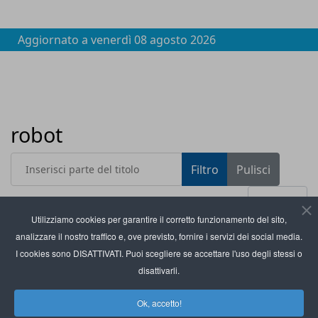
Aggiornato a
venerdì 08 agosto 2026
robot
Inserisci parte del titolo
Filtro
Pulisci
Visualizza #
Utilizziamo cookies per garantire il corretto funzionamento del sito,
analizzare il nostro traffico e, ove previsto, fornire i servizi dei social media.
Titolo
Neoma Business School: robot più discreti per un
I cookies sono DISATTIVATI. Puoi scegliere se accettare l'uso degli stessi o
retail più efficace
disattivarli.
Syskoplan Reply: assistenti digitali per i team di
Ok, accetto!