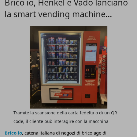
Brico io, Henkel e Vado lanciano
ad ampia scala, attivazioni dedicate e momenti di
la smart vending machine
interazione diretta all’interno dei punti vendita
della
catena
.
interattiva
Tramite la scansione della carta fedeltà o di un QR
code, il cliente può interagire con la macchina
Brico io
, catena italiana di negozi di bricolage di