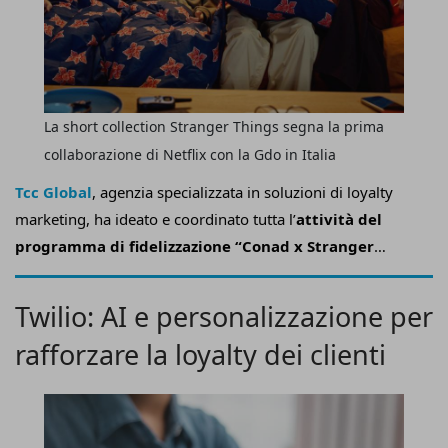
La short collection Stranger Things segna la prima
collaborazione di Netflix con la Gdo in Italia
Tcc Global
, agenzia specializzata in soluzioni di loyalty
marketing, ha ideato e coordinato tutta l’
attività del
programma di fidelizzazione “Conad x Stranger
Things”, realizzato da
Conad
in collaborazione con
Netflix
.
Twilio: AI e personalizzazione per
rafforzare la loyalty dei clienti