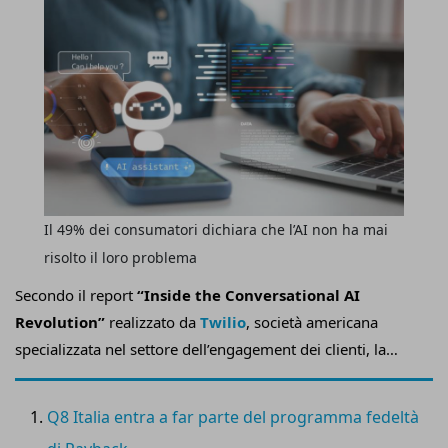
Il 49% dei consumatori dichiara che l’AI non ha mai
risolto il loro problema
Secondo il report
“Inside the Conversational AI
Revolution”
realizzato da
Twilio
, società americana
specializzata nel settore dell’engagement dei clienti, la
vera sfida dell’intelligenza artificiale conversazionale
non è la velocità, ma la
capacità di costruire relazioni di
Q8 Italia entra a far parte del programma fedeltà
fiducia e aumentare la fidelizzazione
.