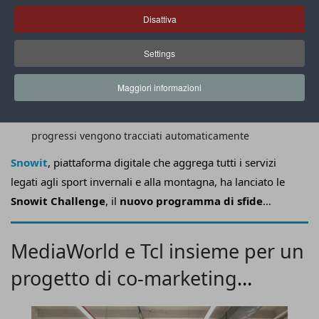
Disattiva
Settings
Maggiori informazioni
Per partecipare basta iscriversi sull’app Snowit e i
progressi vengono tracciati automaticamente
Snowit
, piattaforma digitale che aggrega tutti i servizi
legati agli sport invernali e alla montagna, ha lanciato le
Snowit Challenge
, il
nuovo programma di sfide
stagionali, accessibile esclusivamente agli utenti
abbonati al servizio pay-per-use SnowitPass
.
MediaWorld e Tcl insieme per un
progetto di co-marketing
omnicanale