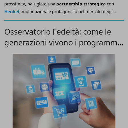
prossimità, ha siglato una
partnership strategica
con
Henkel
, multinazionale protagonista nel mercato degli
adesivi e sigillanti, e
Vado
, azienda specializzata in
soluzioni di smart vending e retail tech, con l’obiettivo di
Osservatorio Fedeltà: come le
rivoluzionare l’esperienza d’acquisto nel comparto
generazioni vivono i programmi
fai-da-te
.
loyalty