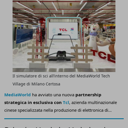
Il simulatore di sci all’interno del MediaWorld Tech
Village di Milano Certosa
MediaWorld
ha avviato una nuova
partnership
strategica in esclusiva con
T
cl
, azienda multinazionale
cinese specializzata nella produzione di elettronica di
consumo, dando vita a un articolato
progetto di co-
marketing omnicanale che combina visibilità media