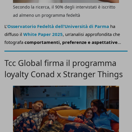
Secondo la ricerca, il 90% degli intervistati è iscritto
ad almeno un programma fedeltà
L’
Osservatorio Fedeltà dell’Università di Parma
ha
diffuso il
White Paper 2025
, un’analisi approfondita che
fotografa
comportamenti, preferenze e aspettative
delle diverse generazioni italiane nei confronti dei
programmi fedeltà
e dei servizi riservati ai clienti
Tcc Global firma il programma
registrati.
loyalty Conad x Stranger Things