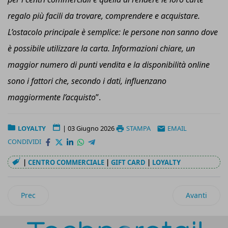
regalo più facili da trovare, comprendere e acquistare.
L’ostacolo principale è semplice: le persone non sanno dove
è possibile utilizzare la carta. Informazioni chiare, un
maggior numero di punti vendita e la disponibilità online
sono i fattori che, secondo i dati, influenzano
maggiormente l’acquisto
”.
LOYALTY
|
03 Giugno 2026
STAMPA
EMAIL
CONDIVIDI
|
CENTRO COMMERCIALE
|
GIFT CARD
|
LOYALTY
Articolo precedente: Schär: nuovo pack e nuova campagna p
Articolo suc
Prec
Avanti