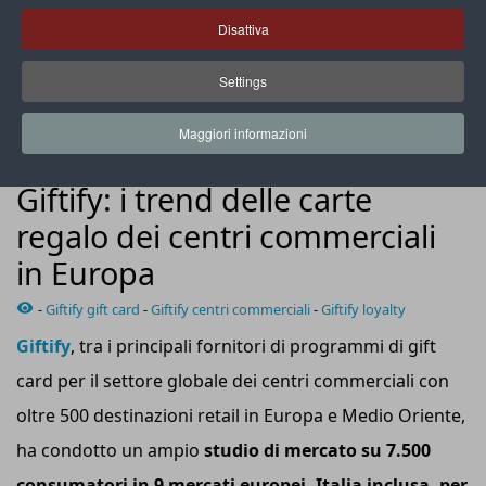
Disattiva
Settings
Dalla ricerca emerge che il 61% dei consumatori ha già
utilizzato una carta regalo di un centro commerciale
Maggiori informazioni
LOYALTY
Giftify: i trend delle carte
regalo dei centri commerciali
in Europa
-
Giftify gift card
-
Giftify centri commerciali
-
Giftify loyalty
Giftify
, tra i principali fornitori di programmi di gift
card per il settore globale dei centri commerciali con
oltre 500 destinazioni retail in Europa e Medio Oriente,
ha condotto un ampio
studio di mercato su 7.500
consumatori in 9 mercati europei, Italia inclusa, per