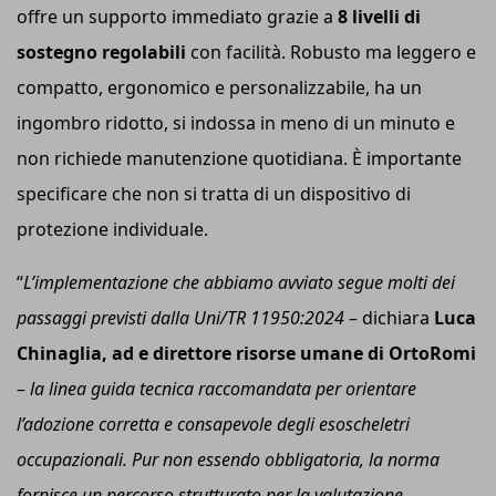
offre un supporto immediato grazie a
8 livelli di
sostegno regolabili
con facilità. Robusto ma leggero e
compatto, ergonomico e personalizzabile, ha un
ingombro ridotto, si indossa in meno di un minuto e
non richiede manutenzione quotidiana. È importante
specificare che non si tratta di un dispositivo di
protezione individuale.
“
L’implementazione che abbiamo avviato segue molti dei
passaggi previsti dalla U
ni
/TR 11950:2024
– dichiara
Luca
Chinaglia,
ad
e
d
irettore
r
isorse
u
mane di OrtoRomi
–
la linea guida tecnica raccomandata per orientare
l’adozione corretta e consapevole degli esoscheletri
occupazionali. Pur non essendo obbligatoria, la norma
fornisce un percorso strutturato per la valutazione