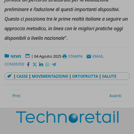
preliminare e l’adozione di questi importanti dispositivi.
Questo ci posiziona tra le prime realtà italiane a seguire un
approccio metodico, in linea con le migliori pratiche oggi
disponibili a livello nazionale
”.
NEWS
|
04 Agosto 2025
STAMPA
EMAIL
CONDIVIDI
|
CASSE
|
MOVIMENTAZIONE
|
ORTOFRUTTA
|
SALUTE
Articolo precedente: Beiersdorf adotta l’etichetta EcoBeauty
Articolo suc
Prec
Avanti