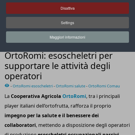
Disattiva
Settings
L’esoscheletro è progettato per diminuire del 30%
l’affaticamento di braccia e spalle
Maggiori informazioni
NEWS
OrtoRomi: esoscheletri per
supportare le attività degli
operatori
-
OrtoRomi esoscheletri
-
OrtoRomi salute
-
OrtoRomi Comau
La
Cooperativa Agricola
OrtoRomi
, tra i principali
player italiani dell’ortofrutta, rafforza il proprio
impegno per la salute e il benessere dei
collaboratori
, mettendo a disposizione degli operatori
di produzione
esoscheletri occupazionali passivi