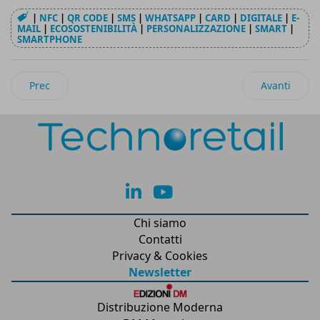
|
NFC
|
QR CODE
|
SMS
|
WHATSAPP
|
CARD
|
DIGITALE
|
E-
MAIL
|
ECOSOSTENIBILITÀ
|
PERSONALIZZAZIONE
|
SMART
|
SMARTPHONE
Articolo precedente: GP di Monza: punti cassa più veloci gra
Articolo suc
Prec
Avanti
lk
yt
Chi siamo
Contatti
Privacy & Cookies
Newsletter
Distribuzione Moderna