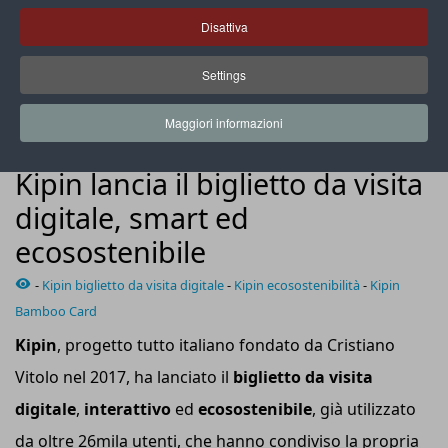
Disattiva
Settings
Il biglietto da visita di Kipin può essere personalizzato,
conservato sul proprio smartphone e condiviso
Maggiori informazioni
NEWS
Kipin lancia il biglietto da visita
digitale, smart ed
ecosostenibile
-
Kipin biglietto da visita digitale
-
Kipin ecosostenibilità
-
Kipin
Bamboo Card
Kipin
, progetto tutto italiano fondato da Cristiano
Vitolo nel 2017, ha lanciato il
biglietto da visita
digitale
,
interattivo
ed
ecosostenibile
, già utilizzato
da oltre 26mila utenti, che hanno condiviso la propria