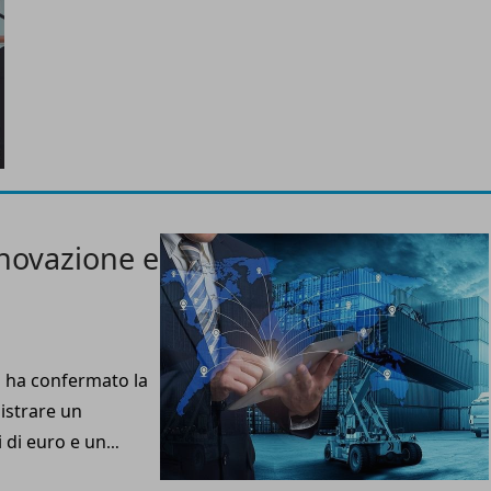
nnovazione e
ia ha confermato la
istrare un
i di euro e un
precedente,