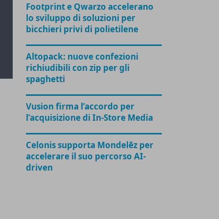
Footprint e Qwarzo accelerano
lo sviluppo di soluzioni per
bicchieri privi di polietilene
Altopack: nuove confezioni
richiudibili con zip per gli
spaghetti
Vusion firma l’accordo per
l’acquisizione di In-Store Media
Celonis supporta Mondelēz per
accelerare il suo percorso AI-
driven