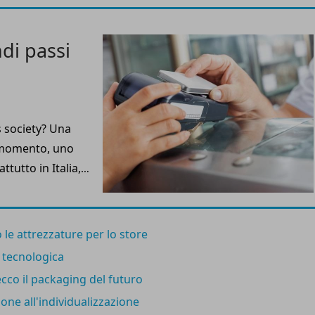
o nell’ultimo
di passi
 society? Una
al momento, uno
tutto in Italia,
 la preferita dai
he la tendenza è
le attrezzature per lo store
e tecnologica
ecco il packaging del futuro
one all'individualizzazione