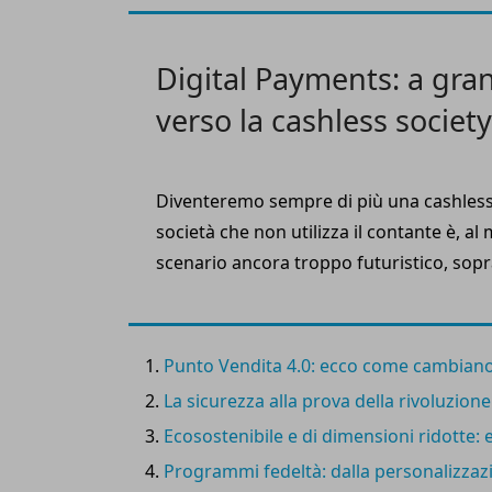
consolidando il trend positivo evidenziat
quinquennio.
Digital Payments: a gran
verso la cashless society
Diventeremo sempre di più una cashless
società che non utilizza il contante è, 
scenario ancora troppo futuristico, soprat
dove questa modalità di pagamento resta
consumatori. I numeri, però, ci dicono c
ormai in atto.
Punto Vendita 4.0: ecco come cambiano 
La sicurezza alla prova della rivoluzion
Ecosostenibile e di dimensioni ridotte: 
Programmi fedeltà: dalla personalizzazi