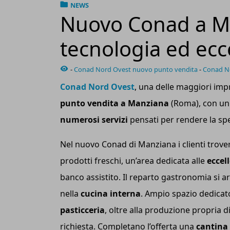
NEWS
Nuovo Conad a Ma
tecnologia ed ecce
-
Conad Nord Ovest nuovo punto vendita
-
Conad N
Conad Nord Ovest
, una delle maggiori imp
punto vendita a Manziana
(Roma), con u
numerosi servizi
pensati per rendere la spe
Nel nuovo Conad di Manziana i clienti trover
prodotti freschi, un’area dedicata alle
eccel
banco assistito. Il reparto gastronomia si ar
nella
cucina interna
. Ampio spazio dedica
pasticceria
, oltre alla produzione propria di
richiesta. Completano l’offerta una
cantina 