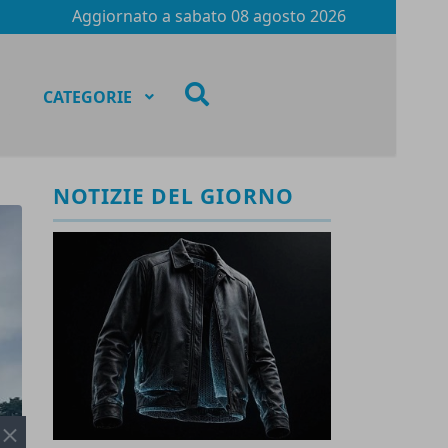
Aggiornato a
sabato 08 agosto 2026
fas
CATEGORIE
fa-
search
NOTIZIE DEL GIORNO