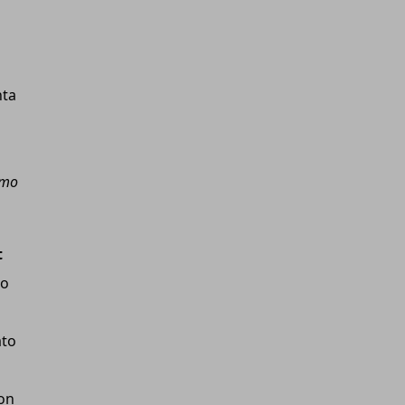
ta
iamo
t
vo
ato
on