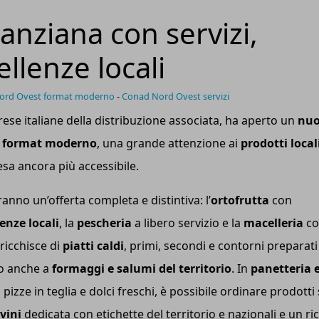
nziana con servizi,
llenze locali
ord Ovest format moderno
-
Conad Nord Ovest servizi
rese italiane della distribuzione associata, ha aperto un
nu
n
format moderno
, una grande attenzione ai
prodotti local
sa ancora più accessibile.
anno un’offerta completa e distintiva: l’
ortofrutta
con
lenze locali
, la
pescheria
a libero servizio e la
macelleria
co
ricchisce di
piatti caldi
, primi, secondi e contorni preparati
to anche a
formaggi e salumi del territorio
. In
panetteria 
 pizze in teglia e dolci freschi, è possibile ordinare prodotti
vini
dedicata con etichette del territorio e nazionali e un ri