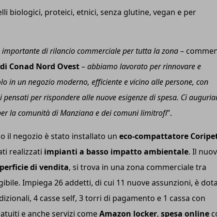
i biologici, proteici, etnici, senza glutine, vegan e per
importante di rilancio commerciale per tutta la zona
– commen
o di Conad Nord Ovest
–
abbiamo lavorato per rinnovare e
o in un negozio moderno, efficiente e vicino alle persone, con
rvizi pensati per rispondere alle nuove esigenze di spesa. Ci augur
per la comunità di Manziana e dei comuni limitrofi
”.
so il negozio è stato installato un
eco-compattatore Coripe
ti realizzati
impianti a basso impatto ambientale
. Il nuo
perficie di vendita
, si trova in una zona commerciale tra
ibile. Impiega 26 addetti, di cui 11 nuove assunzioni, è dot
adizionali, 4 casse self, 3 torri di pagamento e 1 cassa con
gratuiti e anche servizi come
Amazon locker
,
spesa online
c