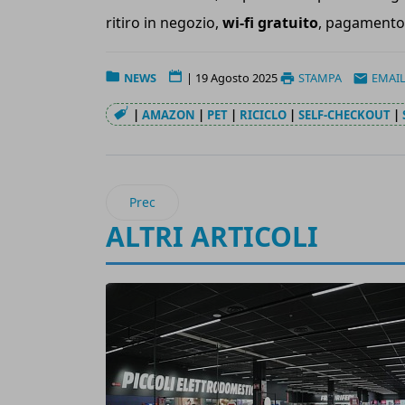
ritiro in negozio,
wi-fi gratuito
, pagamento 
NEWS
|
19 Agosto 2025
STAMPA
EMAI
|
AMAZON
|
PET
|
RICICLO
|
SELF-CHECKOUT
|
Articolo precedente: Guala Closures: nuova a
Prec
ALTRI ARTICOLI