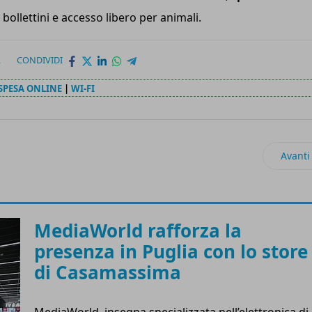
bollettini e accesso libero per animali.
L
CONDIVIDI
SPESA ONLINE
|
WI-FI
cquisizione per crescere sul mercato indiano
Artico
Avanti
MediaWorld rafforza la
presenza in Puglia con lo store
di Casamassima
MediaWorld, insegna specializzata nell’elettronica di