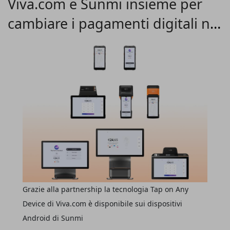
Viva.com e Sunmi insieme per
digitale ed ecologica
nell’ottica di una maggiore
cambiare i pagamenti digitali nel
sostenibilità integrale delle sue attività.
retail
Grazie alla partnership la tecnologia Tap on Any
Device di Viva.com è disponibile sui dispositivi
Android di Sunmi