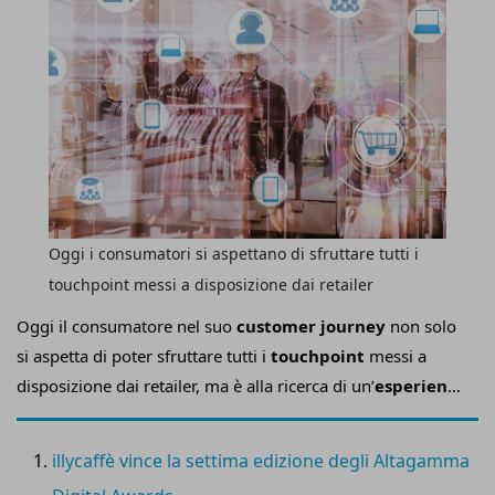
Oggi i consumatori si aspettano di sfruttare tutti i
touchpoint messi a disposizione dai retailer
Oggi il consumatore nel suo
customer journey
non solo
si aspetta di poter sfruttare tutti i
touchpoint
messi a
disposizione dai retailer, ma è alla ricerca di un’
esperienza
d’acquisto
sempre più
fluida e personalizzata
. Con
l’obiettivo di venire incontro a queste esigenze i merchant
illycaffè vince la settima edizione degli Altagamma
si affidano a tecnologie e a soluzioni digitali innovative in