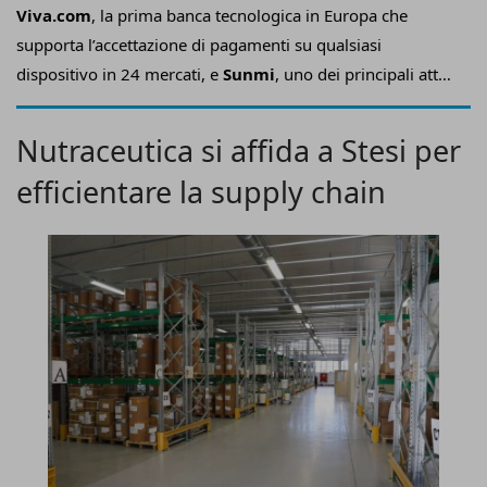
Viva.com
, la prima banca tecnologica in Europa che
supporta l’accettazione di pagamenti su qualsiasi
dispositivo in 24 mercati, e
S
unmi
, uno dei principali attori
dell’ecosistema tecnologico hardware globale, hanno
siglato una
partnership
con l’obiettivo di abbinare la
Nutraceutica si affida a Stesi per
tecnologia di pagamento avanzata
alla più ampia
efficientare la supply chain
gamma di dispositivi
Pos intelligenti
.