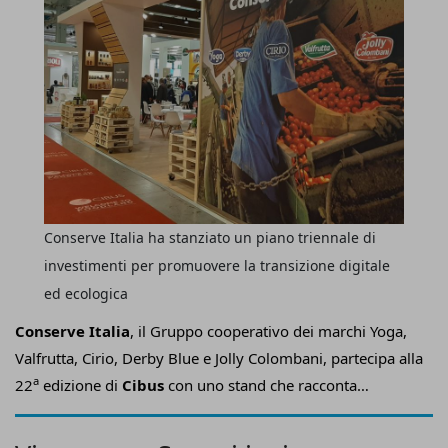
Conserve Italia ha stanziato un piano triennale di
investimenti per promuovere la transizione digitale
ed ecologica
Conserve Italia
, il Gruppo cooperativo dei marchi Yoga,
Valfrutta, Cirio, Derby Blue e Jolly Colombani, partecipa alla
a
22
edizione di
Cibus
con uno stand che racconta
l’impegno dell’azienda, attraverso un
piano triennale di
investimenti da 86,6 milioni di euro
, per la
transizione