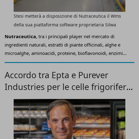
Stesi metterà a disposizione di Nutraceutica il Wms
della sua piattaforma software proprietaria Silwa
Nutraceutica
, tra i principali player nel mercato di
ingredienti naturali, estratti di piante officinali, alghe e
microalghe, aminoacidi, proteine, bioflavonoidi, enzimi
digestivi e probiotici, per gestire con efficienza un
catalogo di circa 1.330 referenze
e una richiesta media
Accordo tra Epta e Purever
di
9
mila
ordini l'anno
si è rivolta a
Stesi
, azienda veneta
Industries per le celle frigorifere
specializzata nello sviluppo di soluzioni di supply chain
execution systems in grado di ottimizzare i flussi logistici
Misa
di magazzino, ridurre tempi e costi di gestione e agevolare
la crescita competitiva delle imprese.