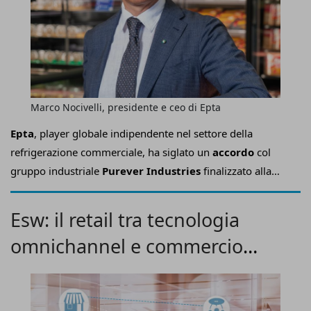
Marco Nocivelli, presidente e ceo di Epta
Epta
, player globale indipendente nel settore della
refrigerazione commerciale, ha siglato un
accordo
col
gruppo industriale
Purever Industries
finalizzato alla
cessione
del business produttivo e commerciale di
celle
frigorifere a marchio M
isa
.
Esw: il retail tra tecnologia
omnichannel e commercio
integrato