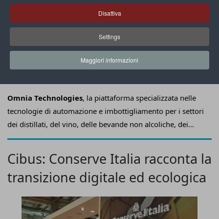
Disattiva
Settings
Maggiori informazioni
Un impianto di imbottigliamento realizzato da Acmi
Omnia Technologies
, la piattaforma specializzata nelle
tecnologie di automazione e imbottigliamento per i settori
dei distillati, del vino, delle bevande non alcoliche, dei
prodotti lattiero-caseari e del farmaceutico, lancia una
nuova divisione dedicata all’high-speed beverage
–
Cibus: Conserve Italia racconta la
focalizzata sulle tecnologie di soffiaggio, imbottigliamento,
transizione digitale ed ecologica
etichettatura e confezionamento – attraverso le
acquisizioni di Acmi, Sacmi Beverage e Sacmi
Labelling
.