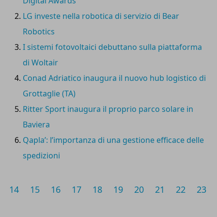
Digital Awards
grado di assicurare una gestione efficiente lungo tutta la
LG investe nella robotica di servizio di Bear
supply chain.
Federica Ronchi, vice president sales
Italia di Esw
, azienda globale specializzata nel cross
Robotics
border trade e nel direct-to-consumer, ci aiuta a delineare il
I sistemi fotovoltaici debuttano sulla piattaforma
presente e il futuro prossimo del retail.
di Woltair
Conad Adriatico inaugura il nuovo hub logistico di
Grottaglie (TA)
Ritter Sport inaugura il proprio parco solare in
Baviera
Qapla’: l’importanza di una gestione efficace delle
spedizioni
14
15
16
17
18
19
20
21
22
23