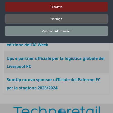
per Uefa Euro 2024
Disattiva
Euronics lancia il nuovo progetto Engagement
Settings
2024 nel mondo del gaming
Maggiori informazioni
Dall’8 al 12 aprile andrà in scena la quinta
edizione dell’AI Week
Ups è partner ufficiale per la logistica globale del
Liverpool FC
SumUp nuovo sponsor ufficiale del Palermo FC
per la stagione 2023/2024