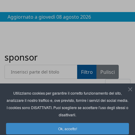
Aggiornato a
giovedì 08 agosto 2026
sponsor
Inserisci parte del titolo
Filtro
Pulisci
Visualizza #
Utilizziamo cookies per garantire il corretto funzionamento del sito,
analizzare il nostro traffico e, ove previsto, fornire i servizi dei social media.
Titolo
Partnership MediaWorld e Olimpia Milano tra
I cookies sono DISATTIVATI. Puoi scegliere se accettare l'uso degli stessi o
sponsorship e loyalty
disattivarli.
Alipay+ cresce in Europa con campagne esclusive
Ok, accetto!