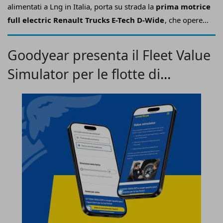
alimentati a Lng in Italia, porta su strada la
prima motrice
full electric Renault Trucks E-Tech D-Wide
, che opererà
sulla città di Perugia per il trasporto dei prodotti destinati
ai
punti vendita di Pac 2000A Conad
nel centro urbano.
Goodyear presenta il Fleet Value
Simulator per le flotte di
trasporto