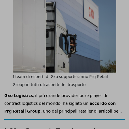
I team di esperti di Gxo supporteranno Prg Retail
Group in tutti gli aspetti del trasporto
Gxo Logistics
, il più grande provider pure player di
contract logistics del mondo, ha siglato un
accordo con
Prg Retail Group
, uno dei principali retailer di articoli per
l’infanzia e il giocattolo, come partner per il
servizio
Managed Transport
.