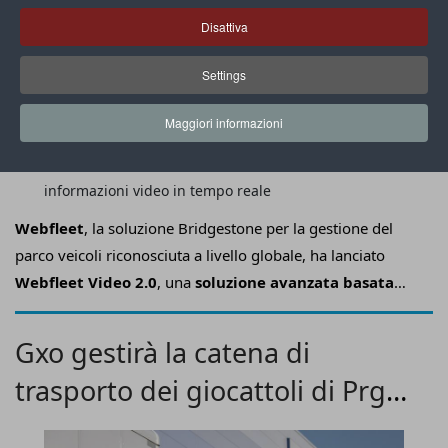
Disattiva
Settings
Maggiori informazioni
L’AI di Webfleet Video 2.0 offre ai fleet manager
informazioni video in tempo reale
Webfleet
, la soluzione Bridgestone per la gestione del
parco veicoli riconosciuta a livello globale, ha lanciato
Webfleet Video 2.0
, una
soluzione avanzata basata
sull’AI
progettata per
migliorare la sicurezza e la
protezione delle flotte
, garantendo la conformità alle
Gxo gestirà la catena di
normative locali e l’efficienza operativa attraverso l’utilizzo
trasporto dei giocattoli di Prg
di
informazioni video in tempo reale
.
Retail Group