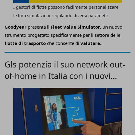
I gestori di flotte possono facilmente personalizzare
le loro simulazioni regolando diversi parametri
Goodyear
presenta il
Fleet Value Simulator
, un nuovo
strumento progettato specificamente per il settore delle
flotte di trasporto
che consente di
valutare
rapidamente i potenziali risparmi
e di esplorare in che
modo l’adozione degli elementi chiave di Goodyear Total
Gls potenzia il suo network out-
Mobility potrebbe contribuire a ridurre le emissioni di
of-home in Italia con i nuovi
CO2.
Locker