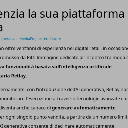
nzia la sua piattaforma
a
generativa
-
MediaEngine retail store
on oltre vent’anni di esperienza nel digital retail, in occasion
 promosso da Pitti Immagine dedicato all’incontro tra moda 
a funzionalità basata sull’intelligenza artificiale
taria Retlay
.
ternamente, con l’introduzione dell’AI generativa, Retlay non
 a monitorare l’esecuzione attraverso tecnologie avanzate c
 diventa anche capace di
generare automaticamente
er ogni singolo punto vendita, a partire da un numero limit
L’AI generativa consente di declinare automaticamente i