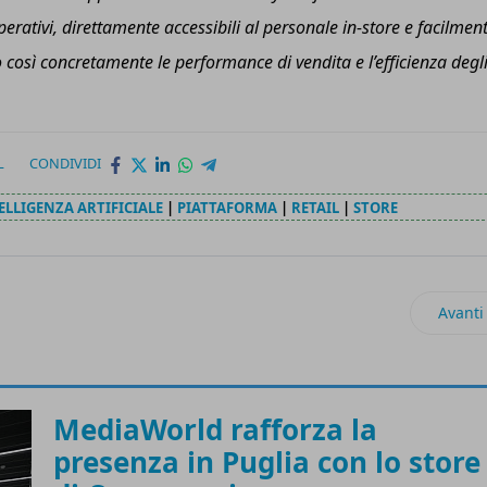
ativi, direttamente accessibili al personale in-store e facilmen
o così concretamente le performance di vendita e l’efficienza degl
L
CONDIVIDI
ELLIGENZA ARTIFICIALE
|
PIATTAFORMA
|
RETAIL
|
STORE
 Reality Display di nuova generazione
Artico
Avanti
MediaWorld rafforza la
presenza in Puglia con lo store