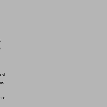
e
e
 si
ome
ato