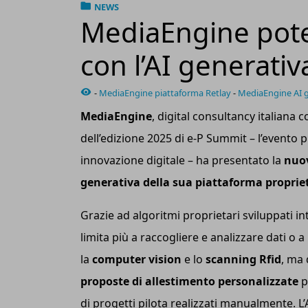
NEWS
MediaEngine pote
con l’AI generativ
-
MediaEngine piattaforma Retlay
-
MediaEngine AI 
MediaEngine
, digital consultancy italiana c
dell’edizione 2025 di e-P Summit – l’evento
innovazione digitale – ha presentato la
nuov
generativa della sua piattaforma proprie
Grazie ad algoritmi proprietari sviluppati in
limita più a raccogliere e analizzare dati o
la
computer vision
e lo
scanning R
fid
, ma
proposte di allestimento personalizzate
p
di progetti pilota realizzati manualmente. 