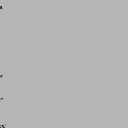
a,
ali
De
oni