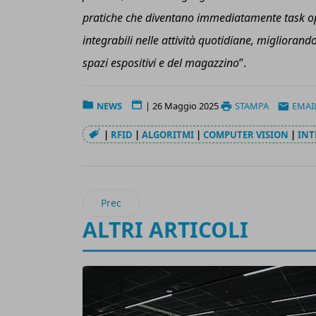
pratiche che diventano immediatamente task oper
integrabili nelle attività quotidiane, migliorand
spazi espositivi e del magazzino
”.
NEWS
|
26 Maggio 2025
STAMPA
EMAI
|
RFID
|
ALGORITMI
|
COMPUTER VISION
|
INT
Articolo precedente: Sony presenta lo Spatial
Prec
ALTRI ARTICOLI