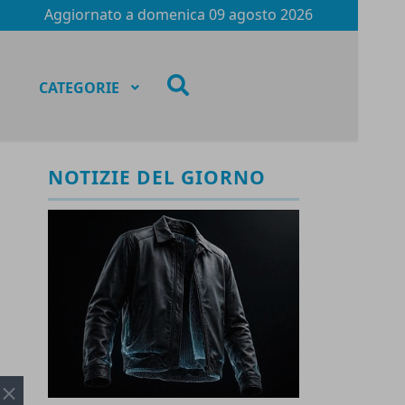
Aggiornato a
domenica 09 agosto 2026
fas
CATEGORIE
fa-
search
NOTIZIE DEL GIORNO