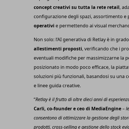
concept creativi su tutta la rete retail
, ad
configurazione degli spazi, assortimento e
operativi
e permettendo ai visual merchandise
Non solo: l’AI generativa di Retlay è in grado
allestimenti proposti
, verificando che i pr
eventuali modifiche per massimizzarne la p
posizionato in modo poco efficace, la piatt
soluzioni più funzionali, basandosi su una co
e linee guida creative.
“
R
etlay
è il frutto di oltre dieci anni di esperienza
Carli,
c
o-founder e
ceo di
MediaEngine
–
l
e
consentono di ottimizzare la gestione degli sto
prodotti, cross-selling e gestione dello stock ev