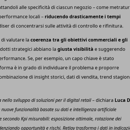
attandoli alle specificità di ciascun negozio – come metratur
 performance locali –
riducendo drasticamente i tempi
r di concentrarsi sulle attività di controllo e rifinitura.
 di valutare la
coerenza tra gli obiettivi commerciali e gli
odotti strategici abbiano la
giusta visibilità
e suggerendo
erformance. Se, per esempio, un capo chiave è stato
aforma è in grado di individuare il problema e proporre
mbinazione di insight storici, dati di vendita, trend stagion
 nello sviluppo di soluzioni per il digital retail
– dichiara
Luca 
 nuove funzionalità basate su dati e intelligenza artificiale
re secondo K
pi
misurabili: esposizione ottimale, rotazione dei
idenziando opportunità e rischi. R
etlay
trasforma i dati in indicazi