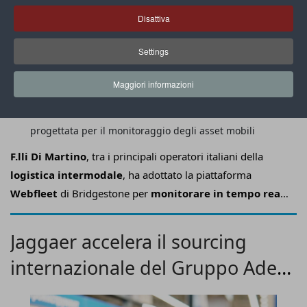
Disattiva
Settings
Maggiori informazioni
Cuore dell’iniziativa è Link 340, una tecnologia Gps
progettata per il monitoraggio degli asset mobili
F.lli Di Martino
, tra i principali operatori italiani della
logistica intermodale
, ha adottato la piattaforma
Webfleet
di Bridgestone per
monitorare in tempo reale
oltre 1.800 rimorchi
distribuiti tra Europa e area del
Mediterraneo.
Jaggaer accelera il sourcing
internazionale del Gruppo Adeo
con Aso