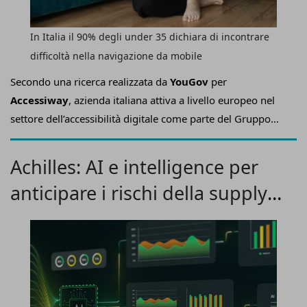
In Italia il 90% degli under 35 dichiara di incontrare
difficoltà nella navigazione da mobile
Secondo una ricerca realizzata da
YouGov
per
Accessiway
, azienda italiana attiva a livello europeo nel
settore dell’accessibilità digitale come parte del Gruppo
team.blue, a un anno dall’entrata in vigore dell’
European
Accessibility Act
(Eaa), la
navigazione
da
smartphone
Achilles: AI e intelligence per
continua
a
presentare
numerose
barriere
che
anticipare i rischi della supply
ostacolano un accesso semplice e inclusivo ai servizi
digitali.
chain