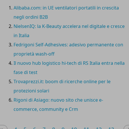
artificiale generativa
basato su
Google Gemini
e
Alibaba.com: in UE ventilatori portatili in crescita
integrato nativamente nel proprio ecosistema.
negli ordini B2B
NielsenIQ: la K-Beauty accelera nel digitale e cresce
in Italia
Fedrigoni Self-Adhesives: adesivo permanente con
proprietà wash-off
Il nuovo hub logistico hi-tech di RS Italia entra nella
fase di test
Trovaprezzi.it: boom di ricerche online per le
protezioni solari
Rigoni di Asiago: nuovo sito che unisce e-
commerce, community e Crm