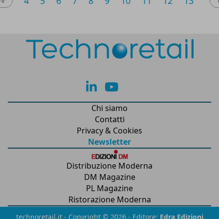
4
5
6
7
8
9
10
11
12
13
ev
lk
yt
Chi siamo
Contatti
Privacy & Cookies
Newsletter
Distribuzione Moderna
DM Magazine
PL Magazine
Ristorazione Moderna
technoretail.it - Copyright © 2026 - Editore:
Edra Edizioni