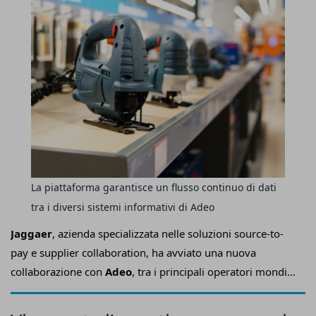
La piattaforma garantisce un flusso continuo di dati
tra i diversi sistemi informativi di Adeo
Jaggaer
, azienda specializzata nelle soluzioni source-to-
pay e supplier collaboration, ha avviato una nuova
collaborazione con
Adeo
, tra i principali operatori mondiali
del bricolage e dell’home improvement che in Italia
controlla insegne come
Leroy Merlin
,
Bricocenter
e