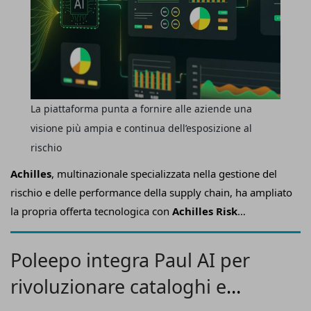
La piattaforma punta a fornire alle aziende una
visione più ampia e continua dell’esposizione al
rischio
Achilles
, multinazionale specializzata nella gestione del
rischio e delle performance della supply chain, ha ampliato
la propria offerta tecnologica con
Achilles Risk
Screening
, una nuova soluzione di
supplier intelligence
basata sull'intelligenza artificiale
progettata per
Poleepo integra Paul AI per
identificare e mitigare i rischi nascosti all'interno
rivoluzionare cataloghi e
delle reti globali di fornitura
.