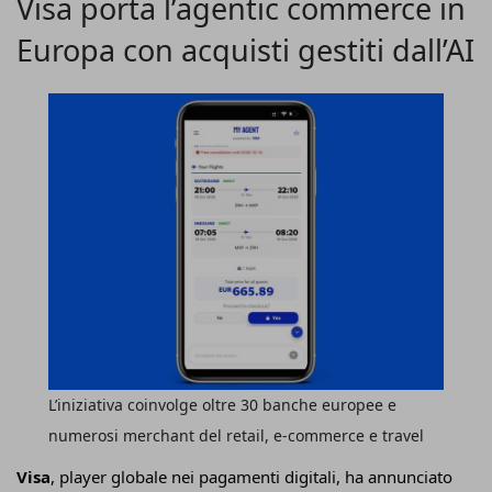
Visa porta l’agentic commerce in
Tecnomat
, volta a
sostenere l’evoluzione e
Europa con acquisti gestiti dall’AI
l’ottimizzazione delle attività di sourcing
internazionale del Gruppo francese
.
L’iniziativa coinvolge oltre 30 banche europee e
numerosi merchant del retail, e-commerce e travel
Visa
, player globale nei pagamenti digitali, ha annunciato