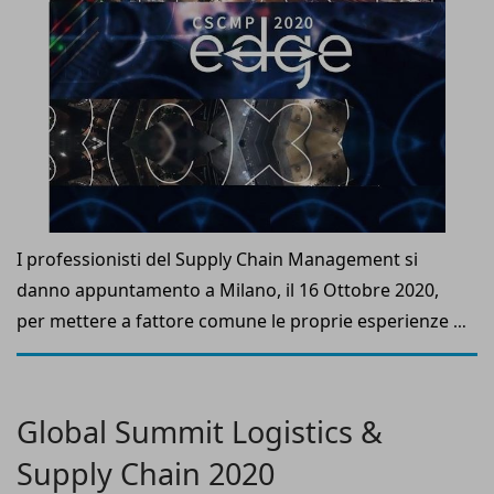
I professionisti del Supply Chain Management si
danno appuntamento a Milano, il 16 Ottobre 2020,
per mettere a fattore comune le proprie esperienze e
competenze: CSCMP Italy Roundtable, infatti, ha
confermato la VI Conferenza “Supply Chain Edge
Italy”, uno dei principali eventi annuali per il mondo
Global Summit Logistics &
italiano della logistica e dei trasporti.
Supply Chain 2020