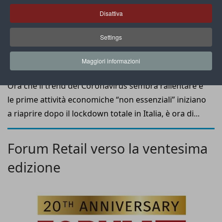
Disattiva
Settings
Maggiori informazioni
Ora che il trend del Coronavirus sembra rallentare e
le prime attività economiche “non essenziali” iniziano
a riaprire dopo il lockdown totale in Italia, è ora di
pensare al post emergenza: come ricominciare?
Certo, perché dopo 40 giorni di chiusura, molti
Forum Retail verso la ventesima
retailer e fornitori di servizi hanno urgente bisogno di
edizione
vendere e di tornare a generare la liquidità
indispensabile.