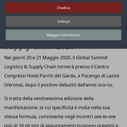
Disattiva
Settings
EVENTI
Global Summit Logistics &
Maggiori informazioni
Supply Chain 2020
Nei giorni 20 e 21 Maggio 2020, il Global Summit
Logistics & Supply Chain tornerà presso il Centro
Congressi Hotel Parchi del Garda, a Pacengo di Lazise
(Verona), dopo il positivo debutto dell’anno scorso.
Si tratta della ventiseiesima edizione della
manifestazione, la cui specificità è insita nella sua
stessa formula, consistente negli incontri
one-to-one
(più di 16 gli slot di appuntamenti business previsti) e