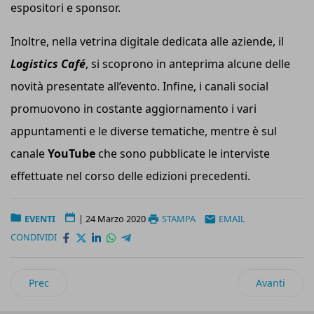
espositori e sponsor.
Inoltre, nella vetrina digitale dedicata alle aziende, il
Logistics Café
, si scoprono in anteprima alcune delle
novità presentate all’evento. Infine, i canali social
promuovono in costante aggiornamento i vari
appuntamenti e le diverse tematiche, mentre è sul
canale
YouTube
che sono pubblicate le interviste
effettuate nel corso delle edizioni precedenti.
EVENTI
|
24 Marzo 2020
STAMPA
EMAIL
CONDIVIDI
Articolo precedente: Supply Chain Edge Italy
Articolo suc
Prec
Avanti