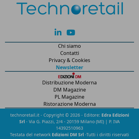
lk
yt
Chi siamo
Contatti
Privacy & Cookies
Newsletter
Distribuzione Moderna
DM Magazine
PL Magazine
Ristorazione Moderna
technoretail.it - Copyright © 2026 - Editore:
Edra Edizioni
Srl
- Via G. Piazzi, 2/4 - 20159 Milano (MI) | P. IVA
14392510963
Testata del network
Edizioni DM Srl
-Tutti i diritti riservati