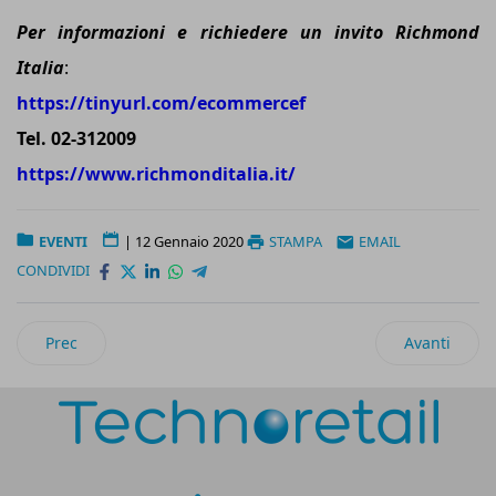
Per informazioni e richiedere un invito Richmond
Italia
:
https://tinyurl.com/ecommercef
Tel. 02-312009
https://www.richmonditalia.it/
EVENTI
|
12 Gennaio 2020
STAMPA
EMAIL
CONDIVIDI
Articolo precedente: B2B Marketing Conference 2020: Drive
Articolo suc
Prec
Avanti