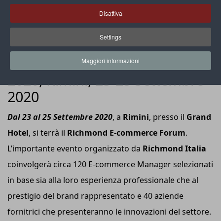
Disattiva
Settings
EVENTI
Richmond E-Commerce Forum
Maggiori informazioni
2020, Rimini, 23-25 Settembre
2020
Dal 23 al 25 Settembre 2020
, a
Rimini
, presso il
Grand
Hotel
, si terrà il
Richmond E-commerce Forum
.
L’importante evento organizzato da
Richmond Italia
coinvolgerà circa 120 E-commerce Manager selezionati
in base sia alla loro esperienza professionale che al
prestigio del brand rappresentato e 40 aziende
fornitrici che presenteranno le innovazioni del settore.