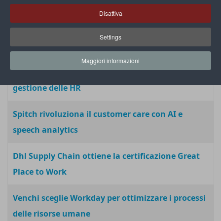
WaltherPark di Bolzano
Disattiva
Stef Italia ottiene la certificazione Top Employers
Settings
Italia 2025
Maggiori informazioni
SB Italia supporta i retailer digitalizzando la
gestione delle HR
Spitch rivoluziona il customer care con AI e
speech analytics
Dhl Supply Chain ottiene la certificazione Great
Place to Work
Venchi sceglie Workday per ottimizzare i processi
delle risorse umane