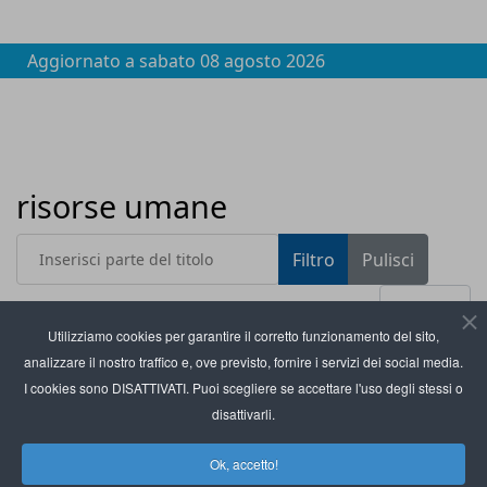
Aggiornato a
sabato 08 agosto 2026
risorse umane
Inserisci parte del titolo
Filtro
Pulisci
Visualizza #
Utilizziamo cookies per garantire il corretto funzionamento del sito,
analizzare il nostro traffico e, ove previsto, fornire i servizi dei social media.
Titolo
Stef Italia: Top Employer Italia 2026 per il secondo
I cookies sono DISATTIVATI. Puoi scegliere se accettare l'uso degli stessi o
anno consecutivo
disattivarli.
Svicom digitalizza i processi di HR per il
Ok, accetto!