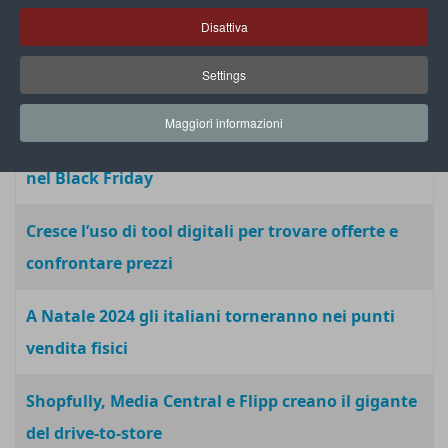
non tutto va in sconto
Disattiva
DoveConviene: gli italiani sono sempre più
Settings
infedeli alle insegne
Maggiori informazioni
I consigli del portale BravoSconto per lo shopping
nel Black Friday
Cresce l’uso di tool digitali per trovare offerte e
confrontare prezzi
A Natale 2024 gli italiani torneranno nei punti
vendita fisici
Shopfully, Media Central e Flipp creano il gigante
del drive-to-store