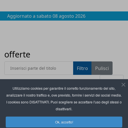
Aggiornato a
sabato 08 agosto 2026
offerte
Inserisci parte del titolo
Filtro
Pulisci
Visualizza #
Utilizziamo cookies per garantire il corretto funzionamento del sito,
analizzare il nostro traffico e, ove previsto, fornire i servizi dei social media.
Titolo
Catawiki introduce la diretta streaming nelle
I cookies sono DISATTIVATI. Puoi scegliere se accettare l'uso degli stessi o
aste online
disattivarli.
Lectra: offerte anticipate nel Black Friday, ma
Ok, accetto!