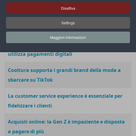
consumo tradizionale
Disattiva
Visa: all’estero il 42% dei turisti italiani paga con
Settings
lo smartphone
Maggiori informazioni
Osservatorio Visa: un consumatore su due
utilizza pagamenti digitali
Cooltura supporta i grandi brand della moda a
sbarcare su TikTok
La customer service experience è essenziale per
fidelizzare i clienti
Acquisti online: la Gen Z è impaziente e disposta
a pagare di più