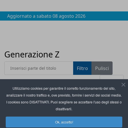
Aggiornato a
sabato 08 agosto 2026
Generazione Z
Inserisci parte del titolo
Filtro
Pulisci
Visualizza #
Utilizziamo cookies per garantire il corretto funzionamento del sito,
analizzare il nostro traffico e, ove previsto, fornire i servizi dei social media.
Titolo
Forum Retail 2024: dati esclusivi, Made in Italy e
I cookies sono DISATTIVATI. Puoi scegliere se accettare l'uso degli stessi o
nuove tecnologie
disattivarli.
Crif: in Italia il Bnpl cresce più del credito al
Ok, accetto!