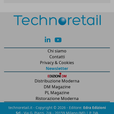
lk
yt
Chi siamo
Contatti
Privacy & Cookies
Newsletter
Distribuzione Moderna
DM Magazine
PL Magazine
Ristorazione Moderna
technoretail.it - Copyright © 2026 - Editore:
Edra Edizioni
Srl
- Via G. Piazzi, 2/4 - 20159 Milano (MI) | P. IVA