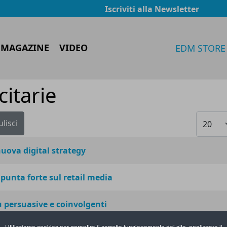
Iscriviti alla Newsletter
 MAGAZINE
VIDEO
EDM STORE
itarie
Visualiz
ulisci
nuova digital strategy
punta forte sul retail media
persuasive e coinvolgenti
Utilizziamo cookies per garantire il corretto funzionamento del sito, analizzare il