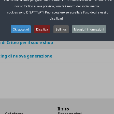
ivoluziona il digital adv
nostro traffico e, ove previsto, fornire i servizi dei social media.
I cookies sono DISATTIVATI. Puoi scegliere se accettare l'uso degli stessi o
tenziare il retail media
disattivarli.
l retail media advertising
Ok, accetto!
Disattiva
Settings
Maggiori informazioni
 di Criteo per il suo e-shop
sting di nuova generazione
Il sito