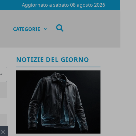
Aggiornato a
sabato 08 agosto 2026
fas
CATEGORIE
fa-
search
NOTIZIE DEL GIORNO
za #