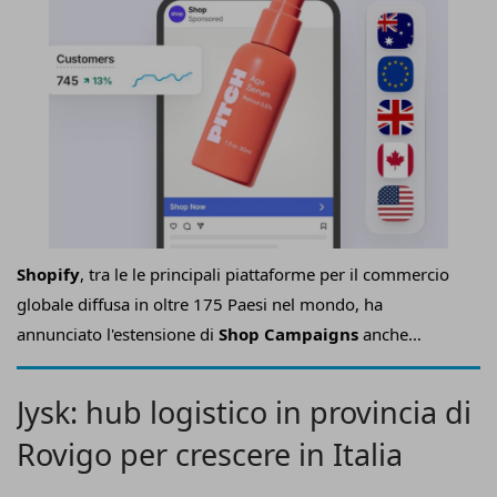
Shopify
, tra le le principali piattaforme per il commercio
globale diffusa in oltre 175 Paesi nel mondo, ha
annunciato l'estensione di
Shop Campaigns
anche
all'Italia, la
soluzione per l'advertising
che consente ai
merchant idonei che utilizzano Shopify di
acquisire nuovi
Jysk: hub logistico in provincia di
clienti
, pagando esclusivamente quando una vendita
Rovigo per crescere in Italia
viene effettivamente generata.