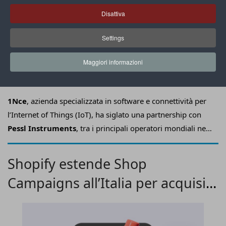
Disattiva
Settings
Maggiori informazioni
(Immagine generata tramite AI)
1N
ce
, azienda specializzata in software e connettività per
l’Internet of Things (IoT), ha siglato una partnership con
Pessl Instruments
, tra i principali operatori mondiali nel
settore dell’agricoltura intelligente, per estendere anche al
mercato italiano
M
etos
by Pessl Instruments
, una
Shopify estende Shop
soluzione progettata per
supportare gli agricoltori con
Campaigns all’Italia per acquisire
dati affidabili e strumenti avanzati per il
monitoraggio e la gestione delle colture
.
nuovi clienti