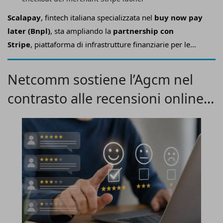
Scalapay
, fintech italiana specializzata nel
buy now pay
later (Bnpl)
, sta ampliando la
partnership con
Stripe
, piattaforma di infrastrutture finanziarie per le
imprese, per
rendere ancora più semplice l'accesso ai
propri servizi Bnpl da parte delle aziende
Netcomm sostiene l’Agcm nel
internazionali
.
contrasto alle recensioni online
false