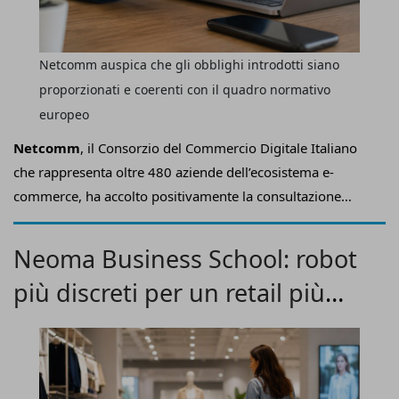
Netcomm auspica che gli obblighi introdotti siano
proporzionati e coerenti con il quadro normativo
europeo
Netcomm
, il Consorzio del Commercio Digitale Italiano
che rappresenta oltre 480 aziende dell’ecosistema e-
commerce, ha accolto positivamente la consultazione
pubblica promossa nei giorni scorsi dall’
Autorità Garante
della Concorrenza e del Mercato (Agcm)
sullo schema
Neoma Business School: robot
di Linee Guida previsto dalla
Legge
più discreti per un retail più
34/2026
per
contrastare le recensioni online non
autentiche
, che distorcono il confronto concorrenziale e
efficace
danneggiano tanto i consumatori quanto le imprese che
operano correttamente.