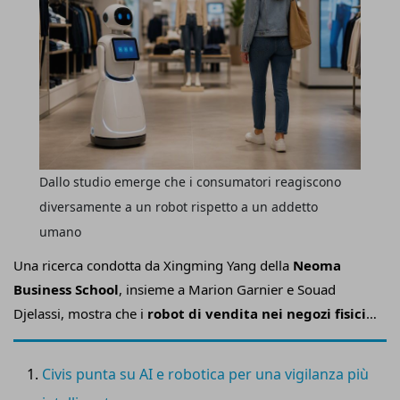
Dallo studio emerge che i consumatori reagiscono
diversamente a un robot rispetto a un addetto
umano
Una ricerca condotta da Xingming Yang della
Neoma
Business School
, insieme a Marion Garnier e Souad
Djelassi, mostra che i
robot di vendita nei negozi fisici
risultano più efficaci quando mantengono un profilo
discreto
, rispettano lo spazio personale e lasciano al
Civis punta su AI e robotica per una vigilanza più
consumatore la libertà di scegliere se interagire o meno.