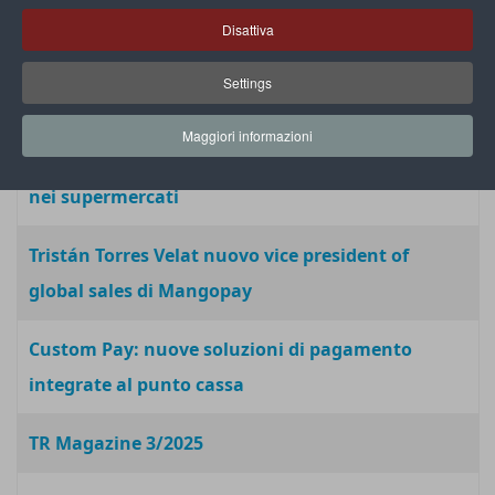
in tutta Europa
Disattiva
Token Visa: 40 mld di dollari di ricavi incrementali
Settings
dall’e-commerce
Maggiori informazioni
Su TikTok impazza il “travel grocery”, il turismo
nei supermercati
Tristán Torres Velat nuovo vice president of
global sales di Mangopay
Custom Pay: nuove soluzioni di pagamento
integrate al punto cassa
TR Magazine 3/2025