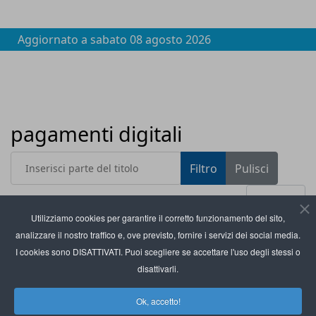
Aggiornato a
sabato 08 agosto 2026
pagamenti digitali
Inserisci parte del titolo
Filtro
Pulisci
Visualizza #
Utilizziamo cookies per garantire il corretto funzionamento del sito,
analizzare il nostro traffico e, ove previsto, fornire i servizi dei social media.
Titolo
Saldi invernali: più digital payments nei negozi di
I cookies sono DISATTIVATI. Puoi scegliere se accettare l'uso degli stessi o
abbigliamento
disattivarli.
Epipoli introduce le carte prepagate Mastercard
Ok, accetto!