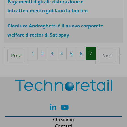
Pagamenti digitali: ristorazione e
intrattenimento guidano la top ten
Gianluca Andraghetti è il nuovo corporate
welfare director di Satispay
1
2
3
4
5
6
7
Prev
Next
Pagina 7 di 7
lk
yt
Chi siamo
Contatti