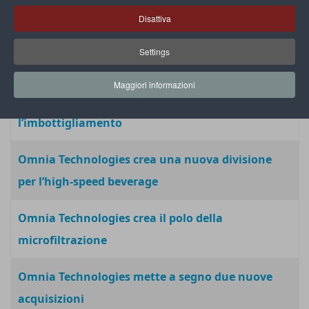
etichettatura modulare di Acmi
Disattiva
Omnia Technologies apre un ufficio commerciale
Settings
e di service a Dubai
Maggiori informazioni
Omnia Technologies: al Simei tutte le novità per
l’imbottigliamento
Omnia Technologies crea una nuova divisione
per l’high-speed beverage
Omnia Technologies crea il polo della
microfiltrazione
Omnia Technologies mette a segno due nuove
acquisizioni