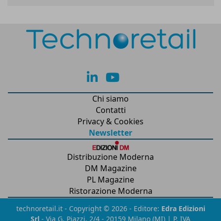
lk
yt
Chi siamo
Contatti
Privacy & Cookies
Newsletter
Distribuzione Moderna
DM Magazine
PL Magazine
Ristorazione Moderna
technoretail.it - Copyright © 2026 - Editore:
Edra Edizioni
Srl
- Via G. Piazzi, 2/4 - 20159 Milano (MI) | P. IVA