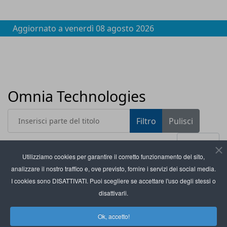
Aggiornato a
venerdì 08 agosto 2026
Omnia Technologies
Inserisci parte del titolo
Filtro
Pulisci
Visualizza #
Utilizziamo cookies per garantire il corretto funzionamento del sito,
analizzare il nostro traffico e, ove previsto, fornire i servizi dei social media.
Titolo
Omnia Technologies inaugura il suo nuovo
I cookies sono DISATTIVATI. Puoi scegliere se accettare l'uso degli stessi o
headquarter a Signoressa
disattivarli.
Omnia Technologies presenta la nuova
Ok, accetto!