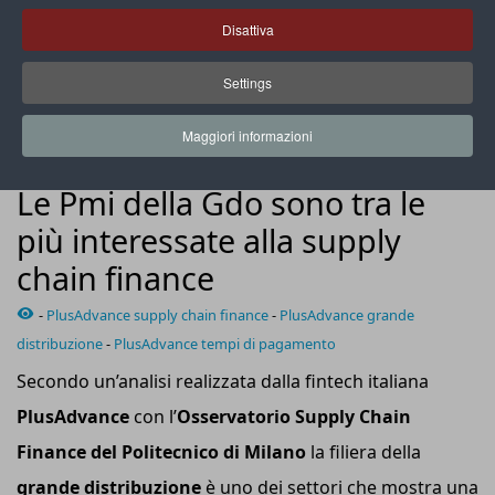
Disattiva
Settings
In Gdo il tempo medio di pagamento dei fornitori è pari a 74
giorni
Maggiori informazioni
NEWS
Le Pmi della Gdo sono tra le
più interessate alla supply
chain finance
-
PlusAdvance supply chain finance
-
PlusAdvance grande
distribuzione
-
PlusAdvance tempi di pagamento
Secondo un’analisi realizzata dalla fintech italiana
PlusAdvance
con l’
Osservatorio Supply Chain
Finance del Politecnico di Milano
la filiera della
grande distribuzione
è uno dei settori che mostra una