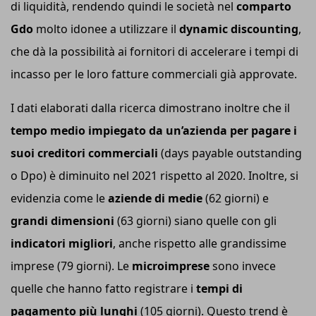
di liquidità, rendendo quindi le società nel
comparto
G
do
molto idonee a utilizzare il
d
ynamic
d
iscounting
,
che dà la possibilità ai fornitori di accelerare i tempi di
incasso per le loro fatture commerciali già approvate.
I dati elaborati dalla ricerca dimostrano inoltre che il
tempo medio impiegato da un’azienda per pagare i
suoi creditori commerciali
(days payable outstanding
o Dpo) è diminuito nel 2021 rispetto al 2020. Inoltre, si
evidenzia come le
aziende di medie
(62 giorni) e
grandi dimensioni
(63 giorni) siano quelle con gli
indicatori migliori
, anche rispetto alle grandissime
imprese (79 giorni). Le
microimprese
sono invece
quelle che hanno fatto registrare i
tempi di
pagamento più lunghi
(105 giorni). Questo trend è