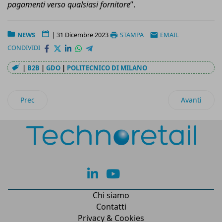
pagamenti verso qualsiasi fornitore
”.
NEWS
|
31 Dicembre 2023
STAMPA
EMAIL
CONDIVIDI
|
B2B
|
GDO
|
POLITECNICO DI MILANO
Articolo precedente: Boom di ordini in app per lo shopping o
Articolo succ
Prec
Avanti
lk
yt
Chi siamo
Contatti
Privacy & Cookies