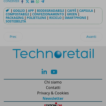
CONDIVIDI
|
GOGLIO
|
APP
|
BIODEGRADABILE
|
CAFFÈ
|
CAPSULA
|
COMPOSTABILE
|
CONFEZIONAMENTO
|
GREEN
|
PACKAGING
|
POLIETILENE
|
RICICLO
|
SMARTPHONE
|
SOSTEIBILITÀ
Articolo precedente: Shop in A Bag: un ecosistema di servizi di
Articolo suc
Prec
Avanti
lk
yt
Chi siamo
Contatti
Privacy & Cookies
Newsletter