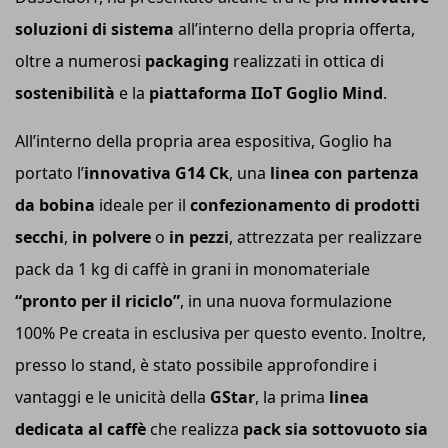
soluzioni di sistema
all’interno della propria offerta,
oltre a numerosi
packaging
realizzati in ottica di
sostenibilità
e la
piattaforma IIoT Goglio Mi
nd
.
All’interno della propria area espositiva, Goglio ha
portato l’
innovativa G14 C
k
, una
linea con partenza
da bobina
ideale per il
confezionamento di prodotti
secchi
,
in polvere
o
in pezzi
, attrezzata per realizzare
pack da 1 kg di caffè in grani in monomateriale
“pronto per il riciclo”
, in una nuova formulazione
100% Pe creata in esclusiva per questo evento. Inoltre,
presso lo stand, è stato possibile approfondire i
vantaggi e le unicità della
GStar
, la prima
linea
dedicata al caffè
che realizza
pack sia sottovuoto
sia