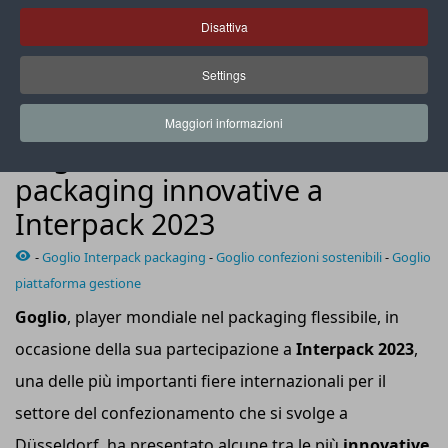
Disattiva
Settings
Lo stand di Goglio a Interpack 2023
Maggiori informazioni
NEWS
Goglio: tante soluzioni
packaging innovative a
Interpack 2023
-
Goglio Interpack packaging
-
Goglio confezioni sostenibili
-
Goglio
piattaforma gestione
Goglio
, player mondiale nel packaging flessibile, in
occasione della sua partecipazione a
Interpack 2023
,
una delle più importanti fiere internazionali per il
settore del confezionamento che si svolge a
Düsseldorf, ha presentato alcune tra le più
innovative