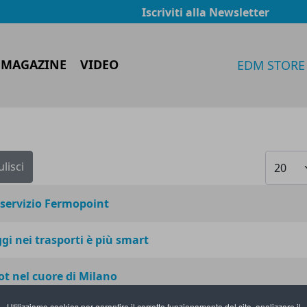
Iscriviti alla Newsletter
 MAGAZINE
VIDEO
EDM STORE
Visualiz
ulisci
 servizio Fermopoint
gi nei trasporti è più smart
ot nel cuore di Milano
Utilizziamo cookies per garantire il corretto funzionamento del sito, analizzare il