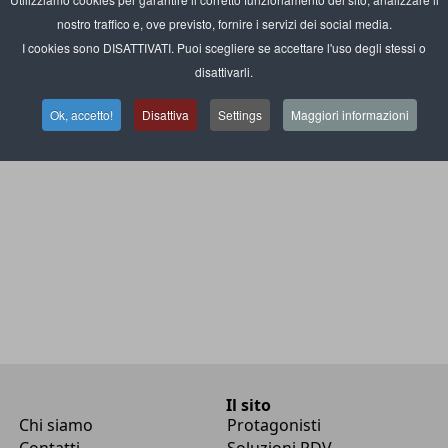
ere nelle consegne ai privati
nostro traffico e, ove previsto, fornire i servizi dei social media.
I cookies sono DISATTIVATI. Puoi scegliere se accettare l'uso degli stessi o
elex lancia due nuove aperture
disattivarli.
spesa online a Bologna e Modena
Ok, accetto!
Disattiva
Settings
Maggiori informazioni
Il sito
Chi siamo
Protagonisti