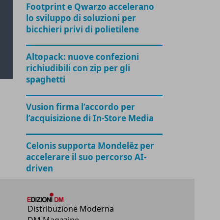
Footprint e Qwarzo accelerano
lo sviluppo di soluzioni per
bicchieri privi di polietilene
Altopack: nuove confezioni
richiudibili con zip per gli
spaghetti
Vusion firma l’accordo per
l’acquisizione di In-Store Media
Celonis supporta Mondelēz per
accelerare il suo percorso AI-
driven
Distribuzione Moderna