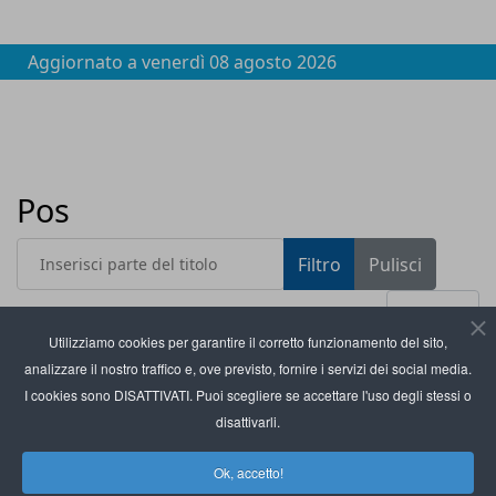
Aggiornato a
venerdì 08 agosto 2026
Pos
Inserisci parte del titolo
Filtro
Pulisci
Visualizza #
Utilizziamo cookies per garantire il corretto funzionamento del sito,
analizzare il nostro traffico e, ove previsto, fornire i servizi dei social media.
Titolo
Dojo integra Bancomat nei suoi terminali Pos per
I cookies sono DISATTIVATI. Puoi scegliere se accettare l'uso degli stessi o
i retailer italiani
disattivarli.
Worldline lancia PagoQui per pagamenti pagoPA
Ok, accetto!