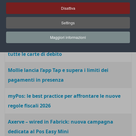
nei negozi di prossimità
Disattiva
myPos lancia il nuovo registratore di cassa fiscale
Settings
collegato al Pos
Maggiori informazioni
SumUp: partnership con Bancomat per accettare
tutte le carte di debito
Mollie lancia l’app Tap e supera i limiti dei
pagamenti in presenza
myPos: le best practice per affrontare le nuove
regole fiscali 2026
Axerve – wired in Fabrick: nuova campagna
dedicata al Pos Easy Mini