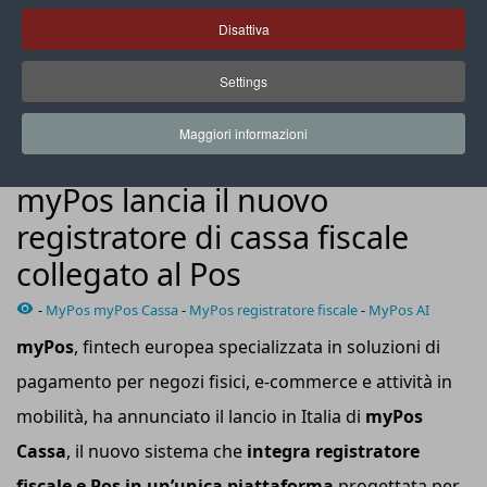
Disattiva
Settings
Il nuovo sistema riunisce in un unico dispositivo la gestione
di pagamenti, cassa e reportistica
Maggiori informazioni
SOLUZIONI PDV
myPos lancia il nuovo
registratore di cassa fiscale
collegato al Pos
-
MyPos myPos Cassa
-
MyPos registratore fiscale
-
MyPos AI
myPos
, fintech europea specializzata in soluzioni di
pagamento per negozi fisici, e-commerce e attività in
mobilità, ha annunciato il lancio in Italia di
myPos
Cassa
, il nuovo sistema che
integra registratore
fiscale e Pos in un’unica piattaforma
progettata per