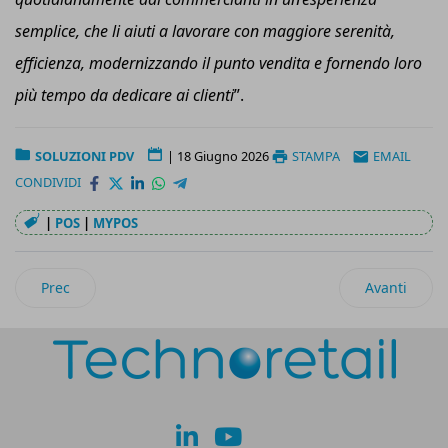
semplice, che li aiuti a lavorare con maggiore serenità,
efficienza, modernizzando il punto vendita e fornendo loro
più tempo da dedicare ai clienti
”.
SOLUZIONI PDV
|
18 Giugno 2026
STAMPA
EMAIL
CONDIVIDI
|
POS
|
MYPOS
Articolo precedente: Selex e Italiaonline accelerano lo svilupp
Articolo suc
Prec
Avanti
lk
yt