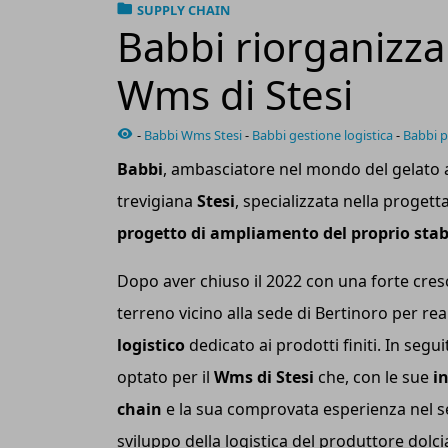
SUPPLY CHAIN
Babbi riorganizza 
Wms di Stesi
-
Babbi Wms Stesi
-
Babbi gestione logistica
-
Babbi p
Babbi
, ambasciatore nel mondo del gelato ar
trevigiana
Stesi
, specializzata nella progett
progetto di ampliamento del proprio sta
Dopo aver chiuso il 2022 con una forte cresc
terreno vicino alla sede di Bertinoro per re
logistico
dedicato ai prodotti finiti. In seg
optato per il
Wm
s
di Stesi
che, con le sue
i
chain
e la sua comprovata esperienza nel se
sviluppo della logistica del produttore dolci