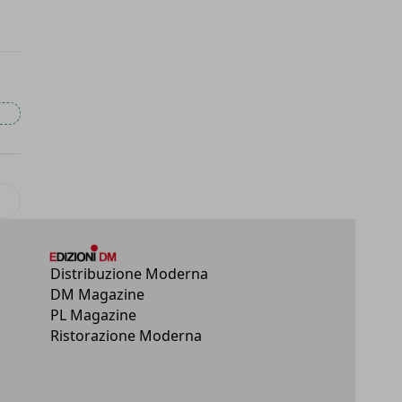
lo successivo: Cedior sceglie GiMa Trans per il trasporto a temperat
Distribuzione Moderna
DM Magazine
PL Magazine
Ristorazione Moderna