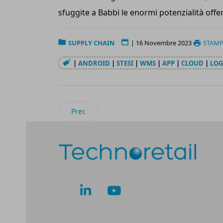
sfuggite a Babbi le enormi potenzialità offe
SUPPLY CHAIN
|
16 Novembre 2023
STAMP
|
ANDROID
|
STESI
|
WMS
|
APP
|
CLOUD
|
LOG
Articolo precedente: Gls sceglie Volvo Trucks 
Prec
lk
yt