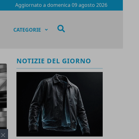
Aggiornato a
domenica 09 agosto 2026
fas
CATEGORIE
fa-
search
NOTIZIE DEL GIORNO