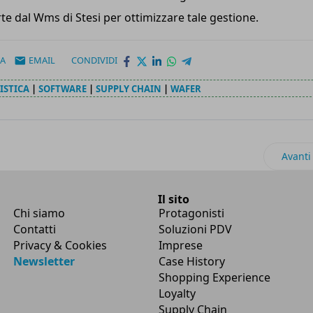
rte dal Wms di Stesi per ottimizzare tale gestione.
A
EMAIL
CONDIVIDI
ISTICA
|
SOFTWARE
|
SUPPLY CHAIN
|
WAFER
per il suo primo veicolo elettrico pesante
Artico
Avanti
Il sito
Chi siamo
Protagonisti
Contatti
Soluzioni PDV
Privacy & Cookies
Imprese
Newsletter
Case History
Shopping Experience
Loyalty
Supply Chain