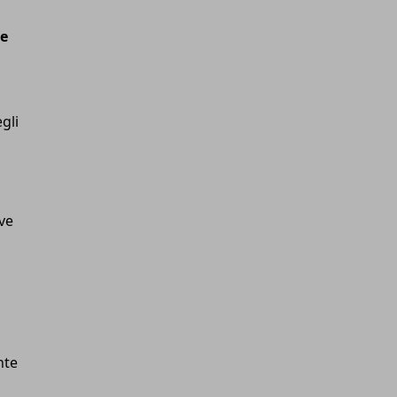
re
gli
ve
nte