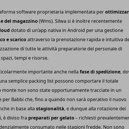
ttaforma software proprietaria implementata per
ottimizza
ne del magazzino
(Wms). Silwa si è inoltre recentemente
cloud
dotato di un’app nativa in Android per una gestione
ico e scarico
attraverso la prenotazione rapida e intuitiva de
izzazione di tutte le attività preparatorie del personale di
spazi, tempi e risorse.
ticolarmente importante anche nella
fase di spedizione
, do
una semplice packing list possono comportare il totale
 a monte non sono state opportunamente tracciate in un
ale per Babbi che, fino a quando non sarà operativo il nuovo
anche in base alla
stagionalità
, e dunque alla rotazione dei
i, è diviso fra
preparati per gelato
– richiesti prevalenteme
ndenzialmente consumato nelle stagioni fredde. Non sono