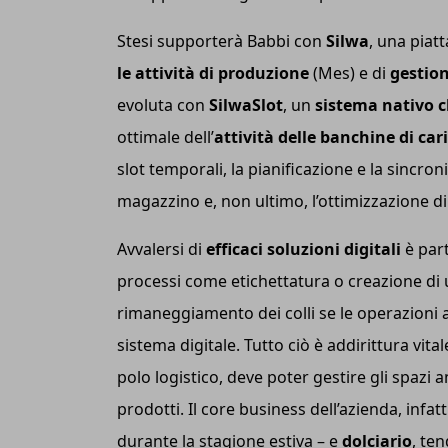
Stesi supporterà Babbi con
Silwa
, una pia
le attività di produzione
(Mes) e di
gestio
evoluta con
SilwaSl
ot
, un
sistema nativo 
ottimale dell’
attività delle banchine di car
slot temporali, la pianificazione e la sincron
magazzino e, non ultimo, l’ottimizzazione di 
Avvalersi di
efficaci soluzioni digitali
è par
processi come etichettatura o creazione di 
rimaneggiamento dei colli se le operazioni
sistema digitale. Tutto ciò è addirittura vit
polo logistico, deve poter gestire gli spazi 
prodotti. Il core business dell’azienda, infatt
durante la stagione estiva – e
dolciario
, te