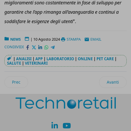
miglioramenti sono costantemente in fase di sviluppo per
garantire che l’
a
pp rimanga all’avanguardia e continui a
soddisfare le esigenze degli utenti
”.
NEWS
|
10 Agosto 2024
STAMPA
EMAIL
CONDIVIDI
|
ANALISI
|
APP
|
LABORATORIO
|
ONLINE
|
PET CARE
|
SALUTE
|
VETERINARI
Articolo precedente: Etruria Retail-Coripet: in 2 anni raccolte 
Articolo suc
Prec
Avanti
lk
yt