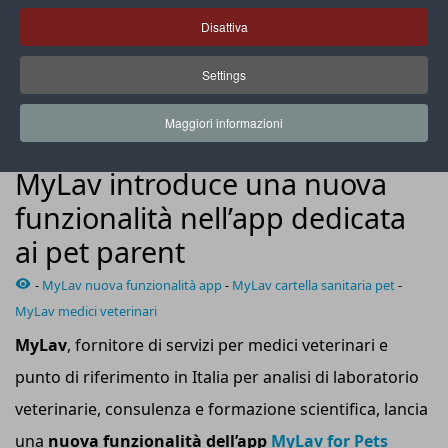
Disattiva
Settings
La nuova funzionalità dell’app consente di creare una cartella
sanitaria del proprio amico animale
Maggiori informazioni
NEWS
MyLav introduce una nuova
funzionalità nell’app dedicata
ai pet parent
-
MyLav nuova funzionalità app
-
MyLav cartella sanitaria pet
-
MyLav medici veterinari
M
y
L
av
, fornitore di servizi per medici veterinari e
punto di riferimento in Italia per analisi di laboratorio
veterinarie, consulenza e formazione scientifica, lancia
una
nuova funzionalità dell’
a
pp
MyLav for Pets