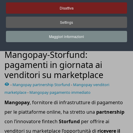
Disattiva
Settings
L’accordo consente ai venditori su marketplace di eliminare la
lunga attesa per i pagamenti
Maggiori informazioni
NEWS
Mangopay-Storfund:
pagamenti in giornata ai
venditori su marketplace
-
Mangopay partnership Storfund
-
Mangopay venditori
marketplace
-
Mangopay pagamento immediato
Mangopay
, fornitore di infrastrutture di pagamento
per le piattaforme online, ha stretto una
partnership
con l’innovatore fintech
Storfund
per offrire ai
venditori su marketplace l’opportunità di
ricevere il