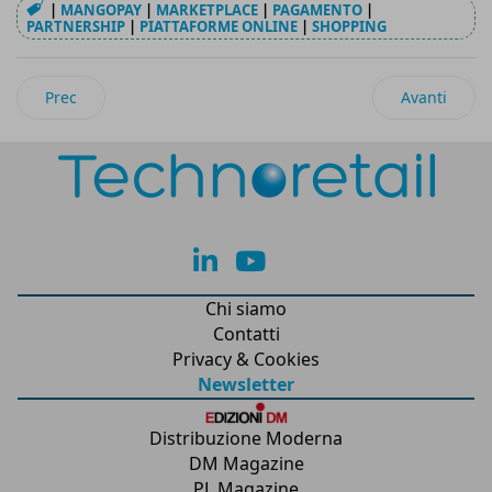
|
MANGOPAY
|
MARKETPLACE
|
PAGAMENTO
|
PARTNERSHIP
|
PIATTAFORME ONLINE
|
SHOPPING
Articolo precedente: Il 60% delle aziende sta implementando
Articolo succ
Prec
Avanti
lk
yt
Chi siamo
Contatti
Privacy & Cookies
Newsletter
Distribuzione Moderna
DM Magazine
PL Magazine