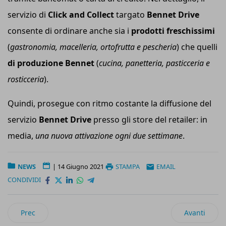
servizio di
Click and Collect
targato
Bennet Drive
consente di ordinare anche sia i
prodotti freschissimi
(
gastronomia, macelleria, ortofrutta e pescheria
) che quelli
di produzione Bennet
(
cucina, panetteria, pasticceria e
rosticceria
).
Quindi, prosegue con ritmo costante la diffusione del
servizio
Bennet Drive
presso gli store del retailer: in
media,
una nuova attivazione ogni due settimane
.
NEWS
|
14 Giugno 2021
STAMPA
EMAIL
CONDIVIDI
Articolo precedente: Partnership tra Gabetti e Svicom per la
Articolo suc
Prec
Avanti