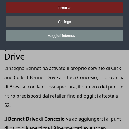
Disattiva
Settings
NEWS
Click and Collect: a Concesio
Maggiori informazioni
(BS), attivato il 52° Bennet
Drive
L’insegna Bennet ha attivato il proprio servizio di Click
and Collect Bennet Drive anche a Concesio, in provincia
di Brescia: con la nuova apertura, il numero dei punti di
ritiro predisposti dal retailer fino ad oggi si attesta a
52.
Il
Bennet Drive
di
Concesio
va ad aggiungersi ai punti
di ritiro già aperti tra i
9
ipermercati ex Auchan