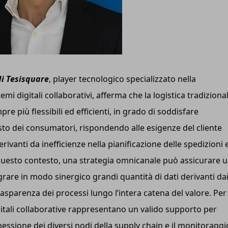
di Tesisquare
, player tecnologico specializzato nella
i digitali collaborativi, afferma che la logistica tradiziona
e più flessibili ed efficienti, in grado di soddisfare
o dei consumatori, rispondendo alle esigenze del cliente
rivanti da inefficienze nella pianificazione delle spedizioni 
«In questo contesto, una strategia omnicanale può assicurare 
are in modo sinergico grandi quantità di dati derivanti da
rasparenza dei processi lungo l’intera catena del valore. Per
gitali collaborative rappresentano un valido supporto per
nnessione dei diversi nodi della supply chain e il monitoraggi