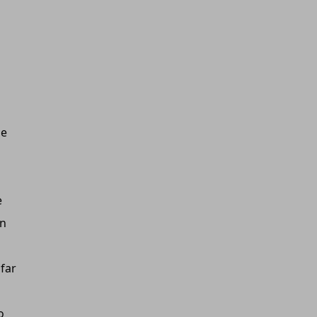
le
e
un
i
 far
o