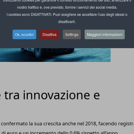
nostro traffico e, ove previsto, fornire i servizi dei social media.
I cookies sono DISATTIVATI. Puoi scegliere se accettare l'uso degli stessi o
disattivarli.
Ok, accetto!
Disattiva
Settings
Maggiori informazioni
e tra innovazione e
 ha confermato la sua crescita anche nel 2018, facendo regist
i di euro e un incremento dello 0,6% rispetto all’anno