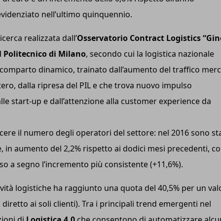
evidenziato nell’ultimo quinquennio.
cerca realizzata dall’
Osservatorio Contract Logistics “Gin
 Politecnico di Milano
, secondo cui la logistica nazionale
 comparto dinamico, trainato dall’aumento del traffico merc
tero, dalla ripresa del PIL e che trova nuovo impulso
lle start-up e dall’attenzione alla customer experience da
cere il numero degli operatori del settore: nel 2016 sono st
e, in aumento del 2,2% rispetto ai dodici mesi precedenti, co
sso a segno l’incremento più consistente (+11,6%).
tività logistiche ha raggiunto una quota del 40,5% per un val
diretto ai soli clienti). Tra i principali trend emergenti nel
zioni di
Logistica 4.0
che consentono di automatizzare alcu