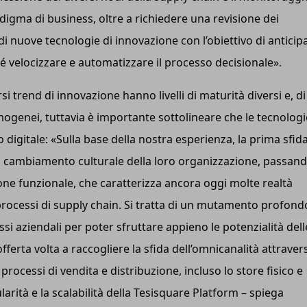
igma di business, oltre a richiedere una revisione dei
di nuove tecnologie di innovazione con l’obiettivo di anticip
hé velocizzare e automatizzare il processo decisionale».
i trend di innovazione hanno livelli di maturità diversi e, di
ogenei, tuttavia è importante sottolineare che le tecnologi
digitale: «Sulla base della nostra esperienza, la prima sfid
el cambiamento culturale della loro organizzazione, passan
sione funzionale, che caratterizza ancora oggi molte realtà
 processi di supply chain. Si tratta di un mutamento profond
cessi aziendali per poter sfruttare appieno le potenzialità dell
erta volta a raccogliere la sfida dell’omnicanalità attraver
 i processi di vendita e distribuzione, incluso lo store fisico e
ularità e la scalabilità della Tesisquare Platform – spiega