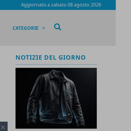
Aggiornato a
sabato 08 agosto 2026
fas
CATEGORIE
fa-
search
NOTIZIE DEL GIORNO