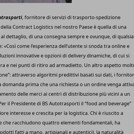
otrasporti
, fornitore di servizi di trasporto-spedizione
 della Contract Logistics nel nostro Paese è quella di una
ta al dettaglio, di una consegna sempre e ovunque, di qualsia
te: «Così come l’esperienza dell’utente si snoda tra online e
luzioni innovative e opzioni di delivery dinamiche, di cui si
a e nei punti di ritiro ad armadietto. Un altro aspetto molt
ne”: attraverso algoritmi predittivi basati sui dati, i fornitor
la domanda prima che una richiesta o un ordine venga attiva
ento delle merci ai centri di distribuzione più vicini a un
Per il Presidente di BS Autotrasporti il “food and beverage”
e interesse e crescita per la logistica. Chi è riuscito a
nze che racchiudono quattro elementi fondamentali, ha
dotti fatti a mano, artigianali e autentici), la naturalità