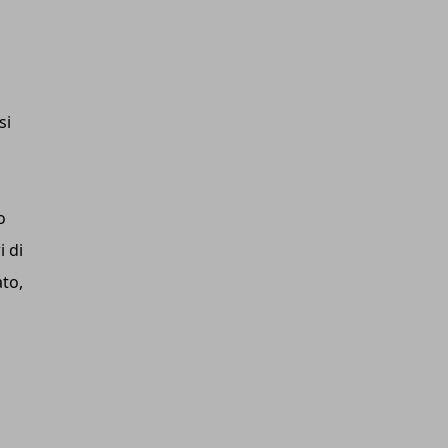
si
o
i di
to,