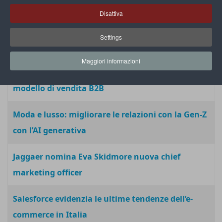
experience acquisendo Quix
Disattiva
Zebra e Salesforce: Retail Cloud Pos su Android
Settings
per store più smart
Maggiori informazioni
Leone 1857 con Tinext per rivoluzionare il
modello di vendita B2B
Moda e lusso: migliorare le relazioni con la Gen-Z
con l’AI generativa
Jaggaer nomina Eva Skidmore nuova chief
marketing officer
Salesforce evidenzia le ultime tendenze dell’e-
commerce in Italia