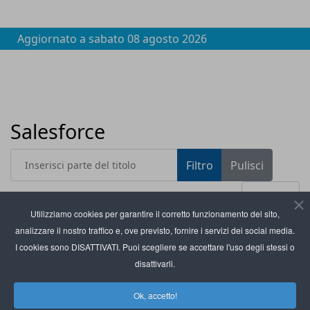
Aggiornato a
sabato 08 agosto 2026
Salesforce
Inserisci parte del titolo
Filtro
Pulisci
Visualizza #
Utilizziamo cookies per garantire il corretto funzionamento del sito,
analizzare il nostro traffico e, ove previsto, fornire i servizi dei social media.
Titolo
Salesforce lancia il marketplace unificato per
I cookies sono DISATTIVATI. Puoi scegliere se accettare l'uso degli stessi o
l’impresa agentica
disattivarli.
Horsa rafforza competenze AI e customer
Ok, accetto!