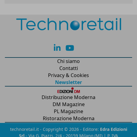
lk
yt
Chi siamo
Contatti
Privacy & Cookies
Newsletter
Distribuzione Moderna
DM Magazine
PL Magazine
Ristorazione Moderna
technoretail.it - Copyright © 2026 - Editore:
Edra Edizioni
Srl
- Via G. Piazzi, 2/4 - 20159 Milano (MI) | P. IVA