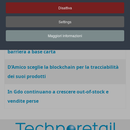
sono rigenerabili
Disattiva
Casillo Group sceglie DocsMarshal per
Settings
ottimizzare i processi aziendali
Maggiori informazioni
Tetra Pak: la prima confezione asettica con
barriera a base carta
D’Amico sceglie la blockchain per la tracciabilità
dei suoi prodotti
In Gdo continuano a crescere out-of-stock e
vendite perse