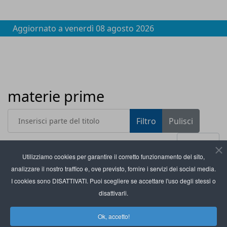
Aggiornato a
venerdì 08 agosto 2026
materie prime
Inserisci parte del titolo
Filtro
Pulisci
Visualizza #
Utilizziamo cookies per garantire il corretto funzionamento del sito,
analizzare il nostro traffico e, ove previsto, fornire i servizi dei social media.
Titolo
La piattaforma di Stesi supporta le aziende
I cookies sono DISATTIVATI. Puoi scegliere se accettare l'uso degli stessi o
nell’obbligo dell’Eudr
disattivarli.
In Italia 26 milioni di smartphone inutilizzati
Ok, accetto!