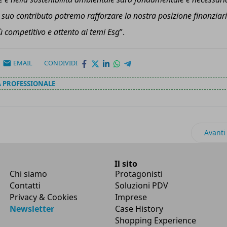
 il suo contributo potremo rafforzare la nostra posizione finanziar
 competitivo e attento ai temi E
sg
”.
EMAIL
CONDIVIDI
A PROFESSIONALE
minata nuova sales director di Baoli Emea
Artico
Avanti
Il sito
Chi siamo
Protagonisti
Contatti
Soluzioni PDV
Privacy & Cookies
Imprese
Newsletter
Case History
Shopping Experience