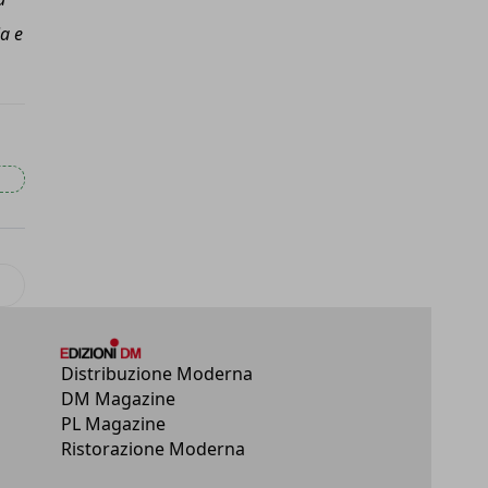
ia e
lo successivo: Flavio Castelli nominato nuovo amministratore delega
Distribuzione Moderna
DM Magazine
PL Magazine
Ristorazione Moderna