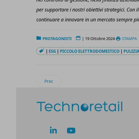
per supportare i nostri obiettivi strategici. Con
continuare a innovare in un mercato sempre più
PROTAGONISTI
|
19 Ottobre 2024
STAMPA
|
ESG
|
PICCOLO ELETTRODOMESTICO
|
PULIZI
Articolo precedente: Andrea Stach è stata no
Prec
lk
yt