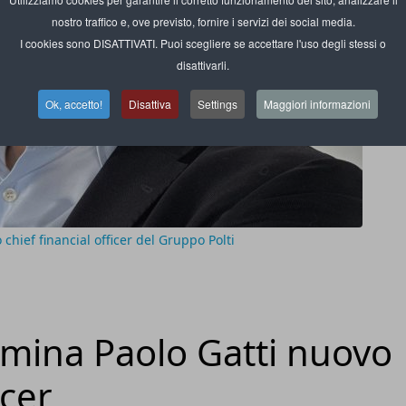
nostro traffico e, ove previsto, fornire i servizi dei social media.
I cookies sono DISATTIVATI. Puoi scegliere se accettare l'uso degli stessi o
disattivarli.
Ok, accetto!
Disattiva
Settings
Maggiori informazioni
 chief financial officer del Gruppo Polti
omina Paolo Gatti nuovo
icer