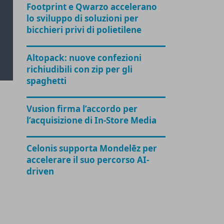
Footprint e Qwarzo accelerano
lo sviluppo di soluzioni per
bicchieri privi di polietilene
Altopack: nuove confezioni
richiudibili con zip per gli
spaghetti
Vusion firma l’accordo per
l’acquisizione di In-Store Media
Celonis supporta Mondelēz per
accelerare il suo percorso AI-
driven