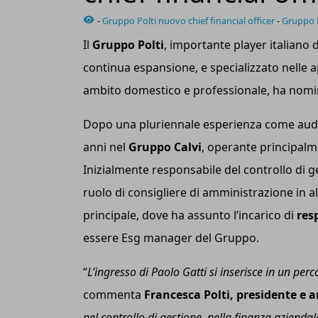
-
Gruppo Polti nuovo chief financial officer
-
Gruppo P
Il
Gruppo Polti
, importante player italiano
continua espansione, e specializzato nelle app
ambito domestico e professionale, ha nom
Dopo una pluriennale esperienza come aud
anni nel
Gruppo Calvi
, operante principalme
Inizialmente responsabile del controllo di 
ruolo di consigliere di amministrazione in al
principale, dove ha assunto l’incarico di
res
essere Esg manager del Gruppo.
“
L’ingresso di Paolo Gatti si inserisce in un per
commenta
Francesca Polti, presidente e 
nel controllo di gestione, nella finanza azienda