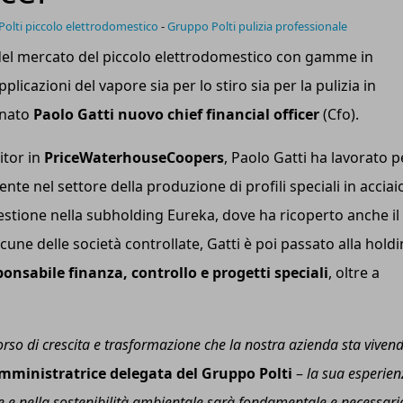
olti piccolo elettrodomestico
-
Gruppo Polti pulizia professionale
 del mercato del piccolo elettrodomestico con gamme in
licazioni del vapore sia per lo stiro sia per la pulizia in
inato
Paolo Gatti
nuovo chief financial officer
(Cfo).
itor in
PriceWaterhouseCoopers
, Paolo Gatti ha lavorato p
nte nel settore della produzione di profili speciali in acciai
gestione nella subholding Eureka, dove ha ricoperto anche il
cune delle società controllate, Gatti è poi passato alla hold
ponsabile finanza, controllo e progetti speciali
, oltre a
corso di crescita e trasformazione che
la nostra azienda
sta viven
amministratrice delegata del Gruppo Polti
–
l
a sua esperien
le e nella sostenibilità ambientale sarà fondamentale e necessari