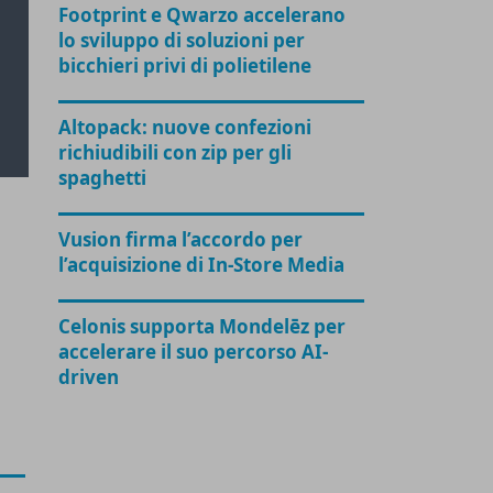
Footprint e Qwarzo accelerano
lo sviluppo di soluzioni per
bicchieri privi di polietilene
Altopack: nuove confezioni
richiudibili con zip per gli
spaghetti
Vusion firma l’accordo per
l’acquisizione di In-Store Media
Celonis supporta Mondelēz per
accelerare il suo percorso AI-
driven