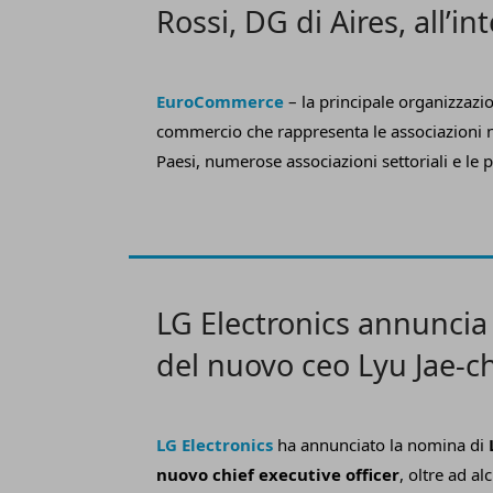
Rossi, DG di Aires, all’in
Board
EuroCommerce
–
la principale organizzazi
commercio che rappresenta le associazioni n
Paesi, numerose associazioni settoriali e le 
internazionali del comparto
–
ha annunciato
proprio Board di Davide Rossi, direttore
dell’
Associazione Italiana Retailer Elett
Specializzati (Aires)
, che riunisce le princi
distributivi dell’elettronica di consumo.
LG Electronics annuncia
del nuovo ceo Lyu Jae-c
LG Electronics
ha annunciato la nomina di
nuovo chief executive officer
, oltre ad al