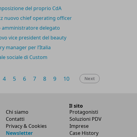
mposizione del proprio CdA
 nuovo chief operating officer
vo amministratore delegato
o vice president del beauty
y manager per l’Italia
tale sociale di Custom
4
5
6
7
8
9
10
Next
Il sito
Chi siamo
Protagonisti
Contatti
Soluzioni PDV
Privacy & Cookies
Imprese
Newsletter
Case History