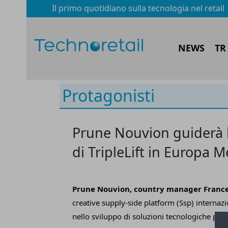
Il primo quotidiano sulla tecnologia nel retail
NEWS
TR
Protagonisti
Prune Nouvion guiderà 
di TripleLift in Europa M
Prune Nouvion,
c
ountry
m
anager Franc
creative supply-side platform (Ssp) internazi
nello sviluppo di soluzioni tecnologiche prop