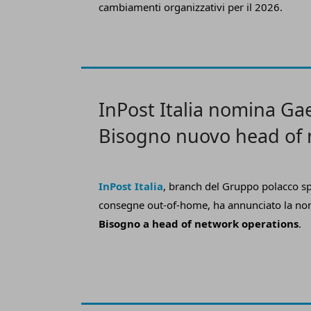
cambiamenti organizzativi per il 2026.
InPost Italia nomina Ga
Bisogno nuovo head of
operations
InPost Italia
, branch del Gruppo polacco sp
consegne out-of-home, ha annunciato la no
Bisogno a
h
ead of
n
etwork
o
perations
.