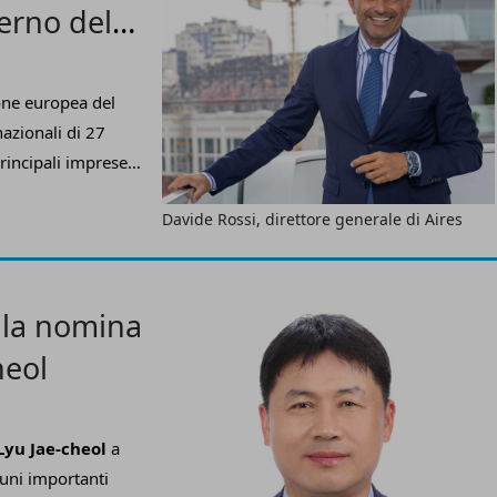
terno del
one europea del
azionali di 27
principali imprese
 la
nomina nel
Davide Rossi, direttore generale di Aires
 generale
rodomestici
pali aziende e gruppi
 la nomina
heol
Lyu Jae-cheol
a
cuni importanti