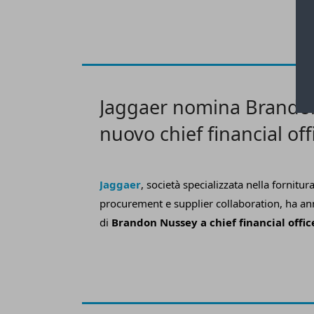
integrano creatività, media e dati
–
guiderà la
espansione dell’azienda in Europa Meridi
di head of Southern Europe,
in forza dell
due delle principali agenzie di digital
marketing:
Amazing Agency
in Spagna 
Jaggaer nomina Brando
nuovo chief financial off
Jaggaer
, società specializzata nella fornitura
procurement e supplier collaboration, ha a
di
Brandon Nussey a chief financial offic
entrerà a far parte dell’
Executive Leaders
contribuendo alla visione dell’azienda, orie
una sempre maggiore integrazione tra proc
della supply chain.