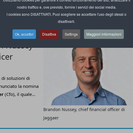
 strategia di
nostro traffico e, ove previsto, fornire i servizi dei social media.
Prune Nouvion, head of Southern Europe di
onale, nel ruolo
I cookies sono DISATTIVATI. Puoi scegliere se accettare l'uso degli stessi o
TripleLift
e
partnership con
disattivarli.
 commerce
e
Witailer
in Italia
.
Ok, accetto!
Disattiva
Settings
Maggiori informazioni
n Nussey
icer
 di soluzioni di
nnunciato la nomina
er
(Cfo), il quale
hip Team
,
Brandon Nussey, chief financial officer di
ntata a promuovere
Jaggaer
urement e gestione