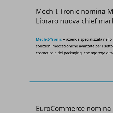
Mech-I-Tronic nomina 
Libraro nuova chief mar
officer
Mech-I-Tronic
–
azienda specializzata nello
soluzioni meccatroniche avanzate per i setto
cosmetico e del packaging, che aggrega oltr
esperienza, una distribuzione in 25 Paesi e u
consolidato superiore a 165 milioni di euro
nomina di
Melany Libraro a nuova chief 
del Gruppo
.
EuroCommerce nomina 