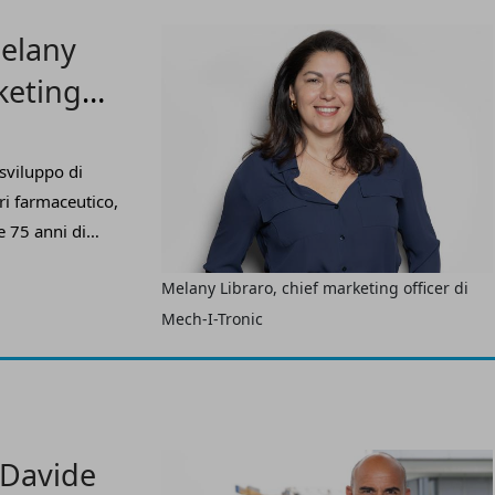
Melany
keting
 sviluppo di
ri farmaceutico,
e 75 anni di
n fatturato
Melany Libraro, chief marketing officer di
–
ha annunciato la
Mech-I-Tronic
marketing officer
Davide