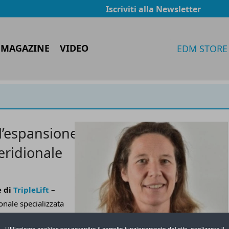
Iscriviti alla Newsletter
 MAGAZINE
VIDEO
EDM STORE
l’espansione
eridionale
e di
TripleLift
–
onale specializzata
rietarie che
Utilizziamo cookies per garantire il corretto funzionamento del sito, analizzare il