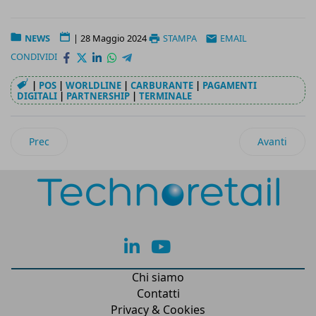
NEWS
|
28 Maggio 2024
STAMPA
EMAIL
CONDIVIDI
|
POS
|
WORLDLINE
|
CARBURANTE
|
PAGAMENTI
DIGITALI
|
PARTNERSHIP
|
TERMINALE
Articolo precedente: Epipoli introduce le carte prepagate Ma
Articolo suc
Prec
Avanti
lk
yt
Chi siamo
Contatti
Privacy & Cookies