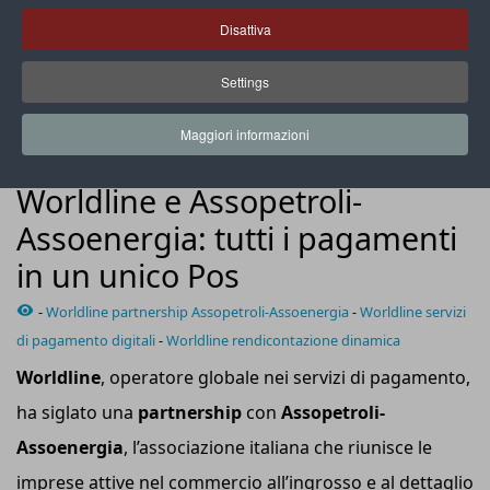
Disattiva
Settings
L’accordo riguarda circa 12mila stazioni di rifornimento
carburante in Italia
Maggiori informazioni
NEWS
Worldline e Assopetroli-
Assoenergia: tutti i pagamenti
in un unico Pos
-
Worldline partnership Assopetroli-Assoenergia
-
Worldline servizi
di pagamento digitali
-
Worldline rendicontazione dinamica
Worldline
, operatore globale nei servizi di pagamento,
ha siglato una
partnership
con
Assopetroli-
Assoenergia
, l’associazione italiana che riunisce le
imprese attive nel commercio all’ingrosso e al dettaglio