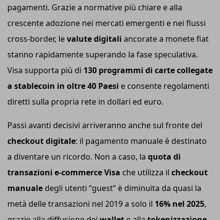
pagamenti. Grazie a normative più chiare e alla
crescente adozione nei mercati emergenti e nei flussi
cross-border, le
valute digitali
ancorate a monete fiat
stanno rapidamente superando la fase speculativa.
Visa supporta più di
130
programmi di carte collegate
a stablecoin
in oltre 40 Paesi
e consente regolamenti
diretti sulla propria rete in dollari ed euro.
Passi avanti decisivi arriveranno anche sul fronte del
checkout digitale
: il pagamento manuale è destinato
a diventare un ricordo. Non a caso, la
quota di
transazioni e-commerce Visa
che utilizza il
checkout
manuale
degli utenti “guest” è diminuita da quasi la
metà delle transazioni nel 2019 a solo il
16% nel 2025
,
grazie alla diffusione dei
wallet
e alla
tokenizzazione
.