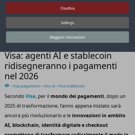
Disattiva
Settings
Visa supporta più di 130 programmi di carte collegate a
stablecoin in oltre 40 Paesi
Maggiori informazioni
NEWS
Visa: agenti AI e stablecoin
ridisegneranno i pagamenti
nel 2026
-
Visa pagamenti
-
Visa AI
-
Visa stablecoin
Secondo
Visa
, per il
mondo dei pagamenti
, dopo un
2025 di trasformazione, l’anno appena iniziato sarà
ancora più rivoluzionario e le
innovazioni in ambito
AI, blockchain, identità digitale e checkout
promettono di trasformare radicalmente il modo in