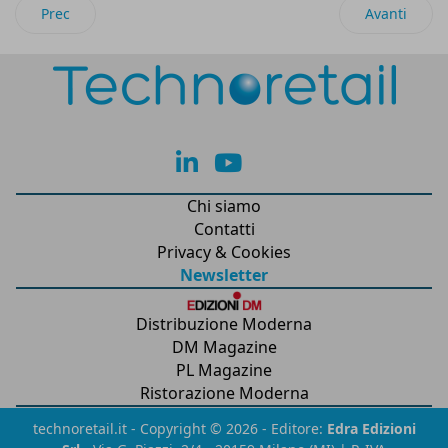
Articolo precedente: Raee: dall’accordo di programma 2026 n
Articolo suc
Prec
Avanti
lk
yt
Chi siamo
Contatti
Privacy & Cookies
Newsletter
Distribuzione Moderna
DM Magazine
PL Magazine
Ristorazione Moderna
technoretail.it - Copyright © 2026 - Editore:
Edra Edizioni