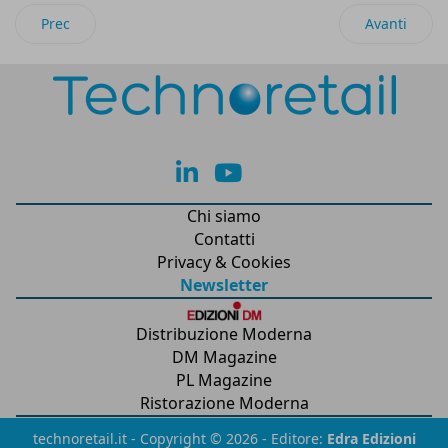
Articolo precedente: Riso Scotti con System Logistics per il
Articolo suc
Prec
Avanti
lk
yt
Chi siamo
Contatti
Privacy & Cookies
Newsletter
Distribuzione Moderna
DM Magazine
PL Magazine
Ristorazione Moderna
technoretail.it - Copyright © 2026 - Editore:
Edra Edizioni