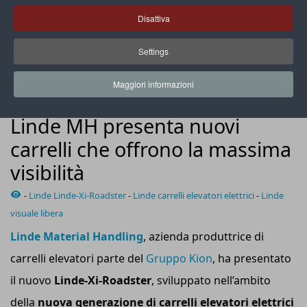
Disattiva
Settings
Il cuore del progetto Roadster è un tettuccio di protezione
privo di montante anteriore
Maggiori informazioni
SUPPLY CHAIN
Linde MH presenta nuovi
carrelli che offrono la massima
visibilità
-
Linde Linde-Xi-Roadster
-
Linde carrelli elevatori elettrici
-
Linde
visuale libera
Linde Material Handling
, azienda produttrice di
carrelli elevatori parte del
Gruppo Kion
, ha presentato
il nuovo
Linde-Xi-Roadster
, sviluppato nell’ambito
della
nuova generazione di carrelli elevatori elettrici